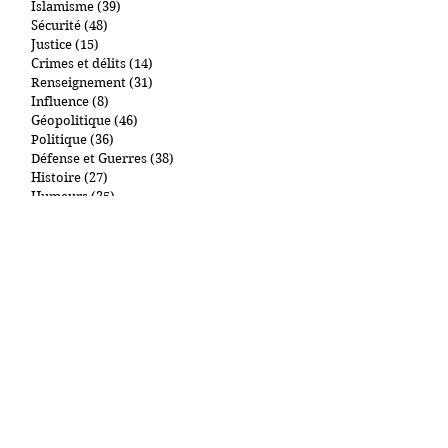
Mes passions
(14)
14 posts
Mon activité politique
(2)
2 posts
Société
(53)
53 posts
Terrorisme
(58)
58 posts
Islamisme
(39)
39 posts
Sécurité
(48)
48 posts
Justice
(15)
15 posts
Crimes et délits
(14)
14 posts
Renseignement
(31)
31 posts
Influence
(8)
8 posts
Géopolitique
(46)
46 posts
Politique
(36)
36 posts
Défense et Guerres
(38)
38 posts
Histoire
(27)
27 posts
Humeurs
(35)
35 posts
Livres
(6)
6 posts
BD
(7)
7 posts
Télévision
(5)
5 posts
Films
(3)
3 posts
Churchill
(4)
4 posts
De Gaulle
(3)
3 posts
Mes Chats
(7)
7 posts
Art et collections
(1)
1 post
New York et autres lieux
(1)
1 post