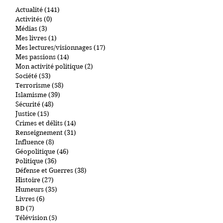
Actualité
(141)
141 posts
Activités
(0)
0 post
Médias
(3)
3 posts
Mes livres
(1)
1 post
Mes lectures/visionnages
(17)
17 posts
Mes passions
(14)
14 posts
Mon activité politique
(2)
2 posts
Société
(53)
53 posts
Terrorisme
(58)
58 posts
Islamisme
(39)
39 posts
Sécurité
(48)
48 posts
Justice
(15)
15 posts
Crimes et délits
(14)
14 posts
Renseignement
(31)
31 posts
Influence
(8)
8 posts
Géopolitique
(46)
46 posts
Politique
(36)
36 posts
Défense et Guerres
(38)
38 posts
Histoire
(27)
27 posts
Humeurs
(35)
35 posts
Livres
(6)
6 posts