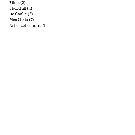
BD
(7)
7 posts
Télévision
(5)
5 posts
Films
(3)
3 posts
Churchill
(4)
4 posts
De Gaulle
(3)
3 posts
Mes Chats
(7)
7 posts
Art et collections
(1)
1 post
New York et autres lieux
(1)
1 post
Gastronomie
(2)
2 posts
Cigares
(0)
0 post
Par tags
"Main d'Oeuvre Immigrée"
09.11
1000Entailles
11 Septembre
Abdullah Anzorov
Adel Kermiche
Administration pénitentiaire
Affiche Rouge
Afghanistan
Antisémitisme
Armand R
Armée russe
Arthur London
Attaque
Attaque au couteau
Attentat Bir Hakeim
Balmoral
Bandes organisées
Belgique
Ben Laden
Benny Gantz
Bolloré
CGT
CNEWS
COVID-19
Censure
Charles III
Cité Balzac
Communautarisme
Coronavirus
Crépol
Daniel Craig
Djihad
Doctrine Dahiya
Donbass
Délinquance
Edouard VIII
Elizabeth II