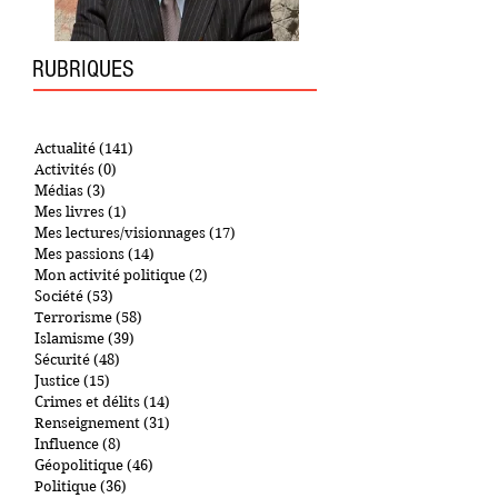
RUBRIQUES
Actualité
(141)
141 posts
Activités
(0)
0 post
Médias
(3)
3 posts
Mes livres
(1)
1 post
Mes lectures/visionnages
(17)
17 posts
Mes passions
(14)
14 posts
Mon activité politique
(2)
2 posts
Société
(53)
53 posts
Terrorisme
(58)
58 posts
Islamisme
(39)
39 posts
Sécurité
(48)
48 posts
Justice
(15)
15 posts
Crimes et délits
(14)
14 posts
Renseignement
(31)
31 posts
Influence
(8)
8 posts