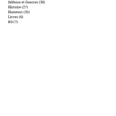
Géopolitique
(46)
46 posts
Politique
(36)
36 posts
Défense et Guerres
(38)
38 posts
Histoire
(27)
27 posts
Humeurs
(35)
35 posts
Livres
(6)
6 posts
BD
(7)
7 posts
Télévision
(5)
5 posts
Films
(3)
3 posts
Churchill
(4)
4 posts
De Gaulle
(3)
3 posts
Mes Chats
(7)
7 posts
Art et collections
(1)
1 post
New York et autres lieux
(1)
1 post
Gastronomie
(2)
2 posts
Cigares
(0)
0 post
Par tags
"Main d'Oeuvre Immigrée"
09.11
1000Entailles
11 Septembre
Abdullah Anzorov
Adel Kermiche
Administration pénitentiaire
Affiche Rouge
Afghanistan
Antisémitisme
Armand R
Armée russe
Arthur London
Attaque
Attaque au couteau