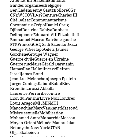
Attentat Bir Hakeim
Balmoral
Bandes organisées
Belgique
Ben Laden
Benny Gantz
Bolloré
CGT
CNEWS
COVID-19
Censure
Charles III
Cité Balzac
Communautarisme
Coronavirus
Crépol
Daniel Craig
Djihad
Doctrine Dahiya
Donbass
Délinquance
Edouard VIII
Elizabeth II
Emmanuel Macron
Extrême gauche
FTP
France
GCHQ
Gadi Eizenkot
Gaza
George VI
Gestapo
Gilets Jaunes
Gorchene
Groupe Wagner
Guerre civile
Guerre en Ukraine
Guerre nucléaire
Gérald Darmanin
Hamas
Ilan Halimi
Incarville
Iran
Israël
James Bond
Jean-Luc Mélenchon
Joseph Epstein
JurgenCunings
Kaboul
Kabul
Kiev
Kremlin
Larossi Abballa
Laurence Ferrari
Lecointre
Lion du Panshir
Livre Noir
Londres
Louis Aragon
MI5
MI6
MOI
Manouchian
MarcVanRanst
Massoud
Misère sexuelle
Mobilisation
Mohamed Amra
Monarchie
Moscou
Moyen-Orient
Mélinée Manouchian
Netanyahu
New York
OTAN
Olga Skabeïeva