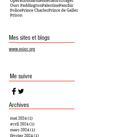
OpérationGardiendesMurs
Otages
Ours Paddington
Palestine
Panshir
Police
Prince Charles
Prince de Galles
Prison
Mes sites et blogs
www.esisc.org
Me suivre
Archives
mai 2024
(1)
1 post
avril 2024
(1)
1 post
mars 2024
(1)
1 post
février 2024
(1)
1 post