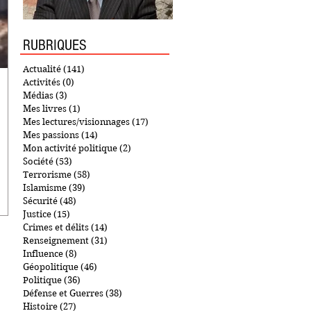
RUBRIQUES
Actualité
(141)
141 posts
Activités
(0)
0 post
Médias
(3)
3 posts
Mes livres
(1)
1 post
Mes lectures/visionnages
(17)
17 posts
Mes passions
(14)
14 posts
Mon activité politique
(2)
2 posts
Société
(53)
53 posts
Terrorisme
(58)
58 posts
Islamisme
(39)
39 posts
Sécurité
(48)
48 posts
Justice
(15)
15 posts
Crimes et délits
(14)
14 posts
Renseignement
(31)
31 posts
Influence
(8)
8 posts
Géopolitique
(46)
46 posts
Politique
(36)
36 posts
Défense et Guerres
(38)
38 posts
Histoire
(27)
27 posts