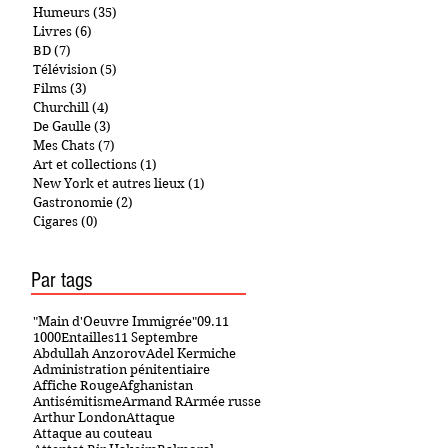
Humeurs
(35)
35 posts
Livres
(6)
6 posts
BD
(7)
7 posts
Télévision
(5)
5 posts
Films
(3)
3 posts
Churchill
(4)
4 posts
De Gaulle
(3)
3 posts
Mes Chats
(7)
7 posts
Art et collections
(1)
1 post
New York et autres lieux
(1)
1 post
Gastronomie
(2)
2 posts
Cigares
(0)
0 post
Par tags
"Main d'Oeuvre Immigrée"
09.11
1000Entailles
11 Septembre
Abdullah Anzorov
Adel Kermiche
Administration pénitentiaire
Affiche Rouge
Afghanistan
Antisémitisme
Armand R
Armée russe
Arthur London
Attaque
Attaque au couteau