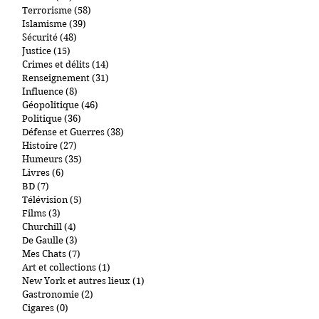
Mes passions
(14)
14 posts
Mon activité politique
(2)
2 posts
Société
(53)
53 posts
Terrorisme
(58)
58 posts
Islamisme
(39)
39 posts
Sécurité
(48)
48 posts
Justice
(15)
15 posts
Crimes et délits
(14)
14 posts
Renseignement
(31)
31 posts
Influence
(8)
8 posts
Géopolitique
(46)
46 posts
Politique
(36)
36 posts
Défense et Guerres
(38)
38 posts
Histoire
(27)
27 posts
Humeurs
(35)
35 posts
Livres
(6)
6 posts
BD
(7)
7 posts
Télévision
(5)
5 posts
Films
(3)
3 posts
Churchill
(4)
4 posts
De Gaulle
(3)
3 posts
Mes Chats
(7)
7 posts
Art et collections
(1)
1 post
New York et autres lieux
(1)
1 post