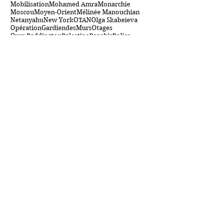
Lecointre
Lion du Panshir
Livre Noir
Londres
Louis Aragon
MI5
MI6
MOI
Manouchian
MarcVanRanst
Massoud
Misère sexuelle
Mobilisation
Mohamed Amra
Monarchie
Moscou
Moyen-Orient
Mélinée Manouchian
Netanyahu
New York
OTAN
Olga Skabeïeva
OpérationGardiendesMurs
Otages
Ours Paddington
Palestine
Panshir
Police
Prince Charles
Prince de Galles
Prison
Mes sites et blogs
Me suivre
www.esisc.org
Archives
mai 2024
(1)
1 post
avril 2024
(1)
1 post
mars 2024
(1)
1 post