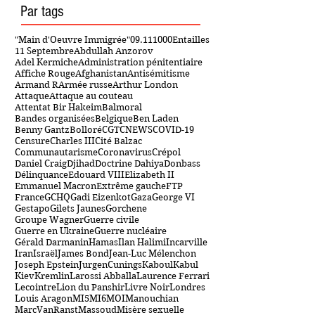
Gastronomie
(2)
2 posts
Cigares
(0)
0 post
Par tags
"Main d'Oeuvre Immigrée"
09.11
1000Entailles
11 Septembre
Abdullah Anzorov
Adel Kermiche
Administration pénitentiaire
Affiche Rouge
Afghanistan
Antisémitisme
Armand R
Armée russe
Arthur London
Attaque
Attaque au couteau
Attentat Bir Hakeim
Balmoral
Bandes organisées
Belgique
Ben Laden
Benny Gantz
Bolloré
CGT
CNEWS
COVID-19
Censure
Charles III
Cité Balzac
Communautarisme
Coronavirus
Crépol
Daniel Craig
Djihad
Doctrine Dahiya
Donbass
Délinquance
Edouard VIII
Elizabeth II
Emmanuel Macron
Extrême gauche
FTP
France
GCHQ
Gadi Eizenkot
Gaza
George VI
Gestapo
Gilets Jaunes
Gorchene
Groupe Wagner
Guerre civile
Guerre en Ukraine
Guerre nucléaire
Gérald Darmanin
Hamas
Ilan Halimi
Incarville
Iran
Israël
James Bond
Jean-Luc Mélenchon
Joseph Epstein
JurgenCunings
Kaboul
Kabul
Kiev
Kremlin
Larossi Abballa
Laurence Ferrari