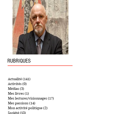
L'AUTEUR
RUBRIQUES
Actualité
(141)
141 posts
Activités
(0)
0 post
Médias
(3)
3 posts
Mes livres
(1)
1 post
Mes lectures/visionnages
(17)
17 posts