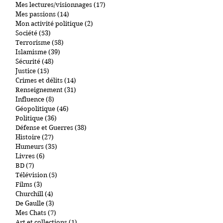
Médias
(3)
3 posts
Mes livres
(1)
1 post
Mes lectures/visionnages
(17)
17 posts
Mes passions
(14)
14 posts
Mon activité politique
(2)
2 posts
Société
(53)
53 posts
Terrorisme
(58)
58 posts
Islamisme
(39)
39 posts
Sécurité
(48)
48 posts
Justice
(15)
15 posts
Crimes et délits
(14)
14 posts
Renseignement
(31)
31 posts
Influence
(8)
8 posts
Géopolitique
(46)
46 posts
Politique
(36)
36 posts
Défense et Guerres
(38)
38 posts
Histoire
(27)
27 posts
Humeurs
(35)
35 posts
Livres
(6)
6 posts
BD
(7)
7 posts
Télévision
(5)
5 posts
Films
(3)
3 posts
Churchill
(4)
4 posts