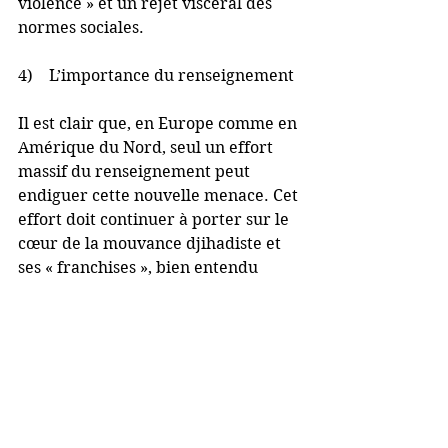
violence » et un rejet viscéral des 
normes sociales.
4)    L’importance du renseignement
Il est clair que, en Europe comme en 
Amérique du Nord, seul un effort 
massif du renseignement peut 
endiguer cette nouvelle menace. Cet 
effort doit continuer à porter sur le 
cœur de la mouvance djihadiste et 
ses « franchises », bien entendu 
(elles restent dangereuses par elles-
mêmes et certains « néo-djihadistes 
» peuvent leur être liés (Mohamed 
Merah s’était entraîné au 
Pakistan….).
Mais il faut aussi innover. Il est 