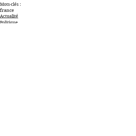
Mots-clés :
france
Actualité
Politique
Humeurs
Voir tout
Posts récents