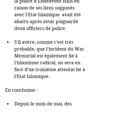
la police d’Endeavour Hills en 
raison de ses liens supposés 
avec l’Etat Islamique  avait été 
abattu après avoir poignardé 
deux officiers de police.  
S’il avère, comme c’est très 
probable, que l’incident du War 
Memorial est également lié à 
l’islamisme radical, on sera en 
face d’un troisième attentat lié à 
l’Etat Islamique. 
En conclusion :
Depuis le mois de mai, des 
attentats liés à l’Etat Islamique 
ont été commis ou tentés dans 
quatre pays (Belgique, 