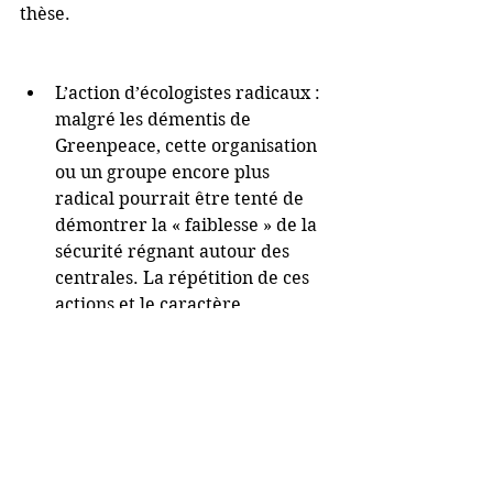
thèse.
L’action d’écologistes radicaux : 
malgré les démentis de 
Greenpeace, cette organisation 
ou un groupe encore plus 
radical pourrait être tenté de 
démontrer la « faiblesse » de la 
sécurité régnant autour des 
centrales. La répétition de ces 
actions et le caractère 
simultané de certaines d’entre 
elles amplifieraient encore la 
démonstration. 
Le test en vue d’une action 
terroriste: hypothèse peu 
probable à ce stade. Au moins 