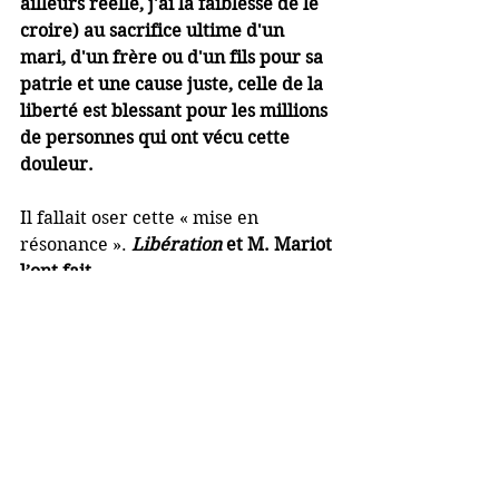
ailleurs réelle, j'ai la faiblesse de le 
croire) au sacrifice ultime d'un 
mari, d'un frère ou d'un fils pour sa 
patrie et une cause juste, celle de la 
liberté est blessant pour les millions 
de personnes qui ont vécu cette 
douleur.
Il fallait oser cette « mise en 
résonance ». 
Libération
 et M. Mariot 
l’ont fait.
J’imagine sans peine que 
certains 
des lecteurs de Libération
 (de moins 
en moins nombreux, disent les 
mauvaises langues…) 
ont dû se 
repaître de cet article relativiste et 
agréablement provocateur
 dont on 
achève la lecture, en buvant un café 