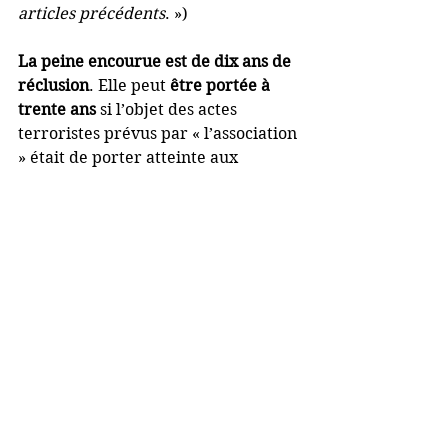
articles précédents
. »)
La peine encourue est de dix ans de 
réclusion
. Elle peut 
être portée à 
trente ans
 si l’objet des actes 
terroristes prévus par « l’association 
» était de porter atteinte aux 
personnes ou de provoquer des 
destructions entrainant la mort de 
personnes (article 421-6 ; loi du 21 
juillet 2016). Les attentats du 13 
novembre à Paris prouvent que tel 
était bel et bien le but de Daech. 
Enfin, si des individus ont été des 
dirigeants ou des organisateurs de 
l’association, la peine est la 
réclusion criminelle à perpétuité
.
De plus, l
es gardes-à-vue 