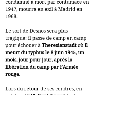
condamné à mort par contumace en 
1947, mourra en exil à Madrid en 
1968.
Le sort de Desnos sera plus 
tragique: il passe de camp en camp 
pour échouer à 
Theresienstadt 
où 
il 
meurt du typhus le 8 juin 1945, un 
mois, jour pour jour, après la 
libération du camp par l’Armée 
rouge.
Lors du retour de ses cendres, en 
octobre 1945,
 Paul Eluard
 écrira : 
"
La poésie de Desnos, c'est la poésie 
du courage. Il a toutes les audaces 
possibles de pensée et d'expression. 
Il va vers l'amour, vers la vie, vers la 
mort sans jamais douter
."