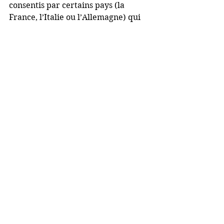
consentis par certains pays (la 
France, l’Italie ou l’Allemagne) qui 
disent être prêts à tout (même à 
s’affranchir des contraintes 
budgétaires) pour soutenir l’activité 
économique et assurer la solidarité 
nationale, on se dit que 
la Belgique 
si elle veut, pour une fois, mettre 
son discours officiel sur 
l’importance des TPE, des PME, du 
commerce et de l’artisanat en 
pratique autrement que par des 
mesures cosmétiques pourrait, pour 
une fois, montrer l’exemple.
D’autant qu’elle devrait pouvoir 
compter sur l’Union européenne.
On ne peut répéter à tout bout de 
champ que les TPE et les PME sont 