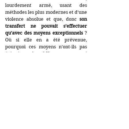
lourdement armé, usant des 
méthodes les plus modernes et d’une 
violence absolue et que, donc 
son 
transfert ne pouvait s’effectuer 
qu’avec des moyens exceptionnels 
? 
Où si elle en a été prévenue, 
pourquoi ces moyens n’ont-ils pas 
été mis en place ? Une « erreur » qui 
a coûté la vie à deux hommes et a 
radicalement bouleversé celle de 
trois autres et de cinq familles ?
L’affaire Amra, 
c’est l’histoire d’une 
débâcle. L’histoire d’un pays où la 
police manque de moyens, où les 
prisons sont devenues les « salles de 
marché » du trafic international de 
stupéfiants (et de bien d’autres 