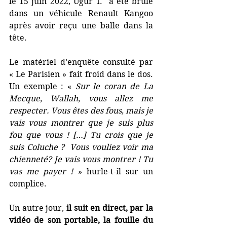
le 15 juin 2022, Ugur T.  a été brûlé 
dans un véhicule Renault Kangoo 
après avoir reçu une balle dans la 
tête.
Le matériel d’enquête consulté par 
« Le Parisien » fait froid dans le dos. 
Un exemple : « 
Sur le coran de La 
Mecque, Wallah, vous allez me 
respecter. Vous êtes des fous, mais je 
vais vous montrer que je suis plus 
fou que vous ! […] Tu crois que je 
suis Coluche ?  Vous vouliez voir ma 
chienneté? Je vais vous montrer ! Tu 
vas me payer ! 
» hurle-t-il sur un 
complice.
Un autre jour,
 il suit en direct, par la 
vidéo de son portable, la fouille du 