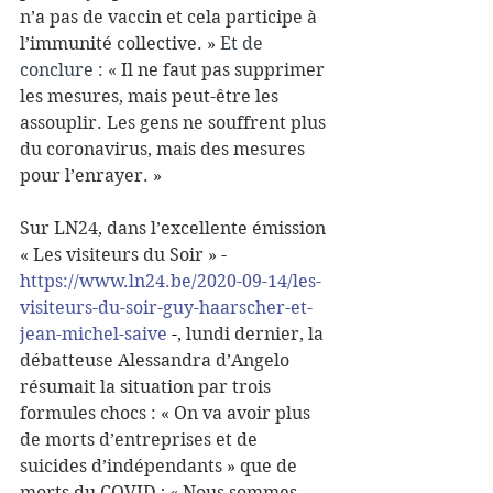
n’a pas de vaccin et cela participe à 
l’immunité collective. »
 Et de 
conclure : « 
Il ne faut pas supprimer 
les mesures, mais peut-être les 
assouplir. Les gens ne souffrent plus 
du coronavirus, mais des mesures 
pour l’enrayer. »
Sur LN24, dans l’excellente émission 
« Les visiteurs du Soir » -
https://www.ln24.be/2020-09-14/les-
visiteurs-du-soir-guy-haarscher-et-
jean-michel-saive
 -
, lundi dernier, la 
débatteuse Alessandra d’Angelo 
résumait la situation par trois 
formules chocs : « On va avoir plus 
de morts d’entreprises et de 
suicides d’indépendants » que de 
morts du COVID ; « Nous sommes 