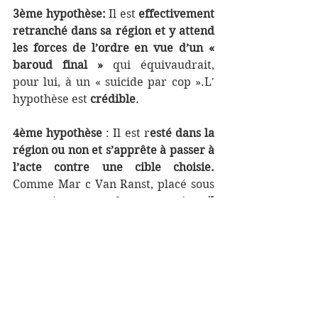
3ème hypothèse: 
Il est 
effectivement 
retranché dans sa région et y attend 
les forces de l’ordre en vue d’un « 
baroud final »
 qui équivaudrait, 
pour lui, à un « suicide par cop ».L' 
hypothèse est 
crédible
.
4ème hypothèse
 : Il est r
esté dans la 
région ou non et s’apprête à passer à 
l’acte contre une cible choisie.
Comme Mar c Van Ranst, placé sous 
protection, n’est plus une option, 
il 
pourrait se replier sur une cible « 
symbolique »
 (politique ou autre, 
depuis la scène belge à l’Union 
européenne, honnie par l’ultra 
droite) 
ou « naturelle » (pour les 
extrémistes de droite)
 : communauté 