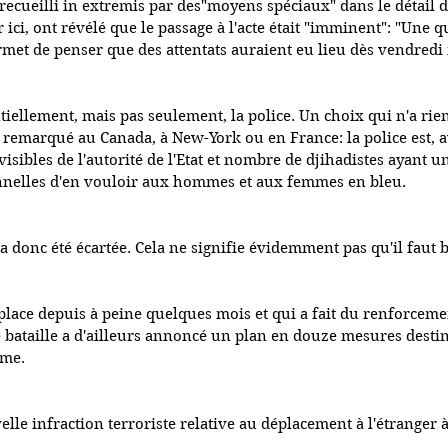
ecueilli in extremis par des"moyens spéciaux" dans le détail de
 ici, ont révélé que le passage à l'acte était "imminent": "Une q
rmet de penser que des attentats auraient eu lieu dès vendredi
ntiellement, mais pas seulement, la police. Un choix qui n'a rie
té remarqué au Canada, à New-York ou en France: la police est, a
isibles de l'autorité de l'Etat et nombre de djihadistes ayant u
nnelles d'en vouloir aux hommes et aux femmes en bleu.
donc été écartée. Cela ne signifie évidemment pas qu'il faut bai
ace depuis à peine quelques mois et qui a fait du renforcemen
 bataille a d'ailleurs annoncé un plan en douze mesures destin
sme.
lle infraction terroriste relative au déplacement à l'étranger à