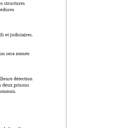
s structures 
cédures 
s et judiciaires.
ion sera menée 
lleure détection 
s deux prisons 
t commun.