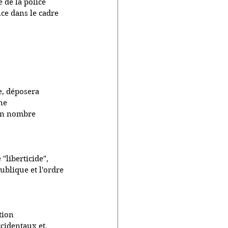
 de la police 
nce dans le cadre 
, déposera 
ne 
un nombre 
"liberticide", 
publique et l'ordre 
tion 
cidentaux et, 