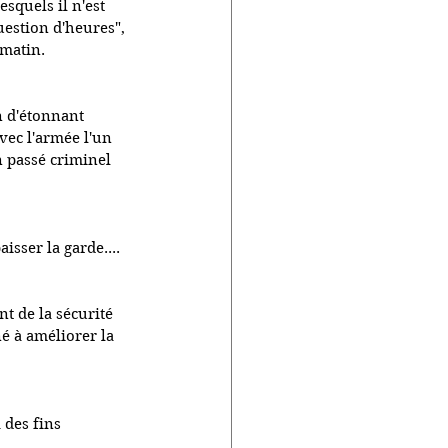
squels il n'est 
uestion d'heures", 
 matin.
n d'étonnant 
vec l'armée l'un 
n passé criminel 
sser la garde....
t de la sécurité 
é à améliorer la 
 des fins 