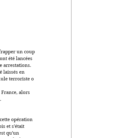
 frapper un coup 
ont été lancées 
e arrestations. 
é laissés en 
ule terroriste o
 France, alors 
.
cette opération 
s et s'était 
est qu'un 