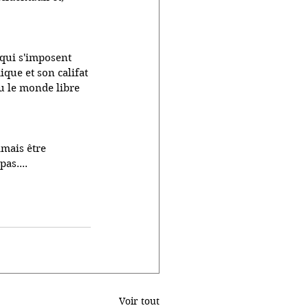
qui s'imposent 
ique et son califat 
u le monde libre 
amais être 
as....
Voir tout