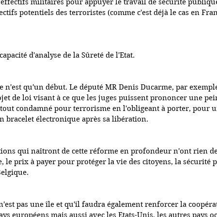
effectifs militaires pour appuyer le travail de sécurité publique
ctifs potentiels des terroristes (comme c'est déjà le cas en Fra
pacité d'analyse de la Sûreté de l'Etat.
ce n'est qu'un début. Le député MR Denis Ducarme, par exemple
et de loi visant à ce que les juges puissent prononcer une pei
out condamné pour terrorisme en l'obligeant à porter, pour 
 bracelet électronique après sa libération.
tions qui naîtront de cette réforme en profondeur n'ont rien de 
e, le prix à payer pour protéger la vie des citoyens, la sécurité 
Belgique.
n'est pas une île et qu'il faudra également renforcer la coopéra
ays européens mais aussi avec les Etats-Unis, les autres pays oc