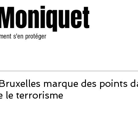
 Moniquet
mment s'en protéger
Accueil
À Propos
 Bruxelles marque des points d
e le terrorisme