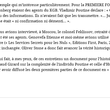
emple qui m’intéresse particulièrement. Pour la PREMIERE FOIS
nberg étaient des agents du KGB. Vladimir Poutine déclare : « C
 des informations. Ils n'avaient fait que les transmettre. »… Ju
sse était « ni confirmation ni démenti… ».
s avions interviewé, à Moscou, le colonel Feklissov, retraité
nt été ses agents. Genovefa Etienne et moi-même avions utilis
e (« Les Services Secrets pour les Nuls », Editions First, Paris, 
it inchangée. Oliver Stone a donc fait avancer la vérité historiqu
qui fait, à mes yeux, de ces entretiens un document pour l’histoi
ud Girard sur la complexité de l'individu Poutine et celle d’H
ur avoir diffusé les deux premières parties de ce document en « p