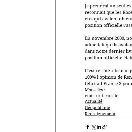
Je prendrai un seul ex
reconnaît que les Rose
eux qui avaient obtenu
position officielle ru
En novembre 2000, nou
admettait qu'ils avaie
dans notre dernier livr
position officielle éta
C’est ce côté « brut » 
100% l’opinion de Rena
félicitait France 3 po
Mots-clés :
états-unis
russie
Actualité
Géopolitique
Renseignement