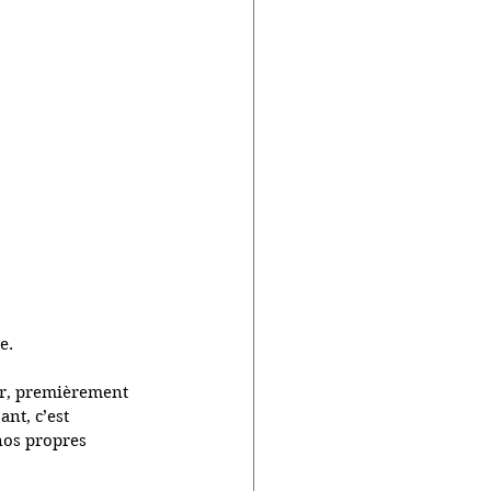
e.
er, premièrement 
nt, c’est 
 nos propres 