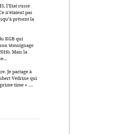
, l’Etat russe 
e n'étaient pas 
squ’à présent la 
 du KGB qui 
é son témoignage 
2016). Mais la 
e...
re. Je partage à 
ubert Védrine qui 
rime time » ....