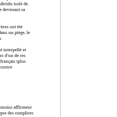
dividu isolé de 
he devenant sa 
rères ont été 
dans un piège, le 
u.
 interpellé et 
rs d’un de ces 
français (plus 
contre 
 témoins affirment 
 que des complices 