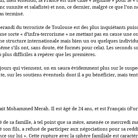
, bien entendu, la France est une cible « légitime » pour le « d
nc sunnite et salafiste) et non, ce dernier, malgré ce que l’on
as terminé.
randi du terroriste de Toulouse est des plus inquiétants puisq
ne sorte « d’infra-terrorisme » ne mettant pas en cause une ou
une structure internationale mais bien un ou quelques individu(
ême s’ils ont, sans doute, été formés pour cela). Les seconds s
lus difficiles à repérer que les premières.
 jours qui viennent, on en saura évidemment plus sur le suspec
te, sur les soutiens éventuels dont il a pu bénéficier, mais te
t Mohammed Merah. Il est âgé de 24 ans, et est Français (d’or
né de sa famille, à tel point que sa mère, amenée ce mercredi ma
é son fils, a refusé de participer aux négociations pour sa reddi
ce sur lui ». Cette rupture avec la sphère familiale est caractér