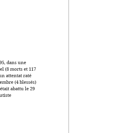
995, dans une 
el (8 morts et 117 
 un attentat raté 
tembre (4 blessés) 
tait abattu le 29 
tiste 