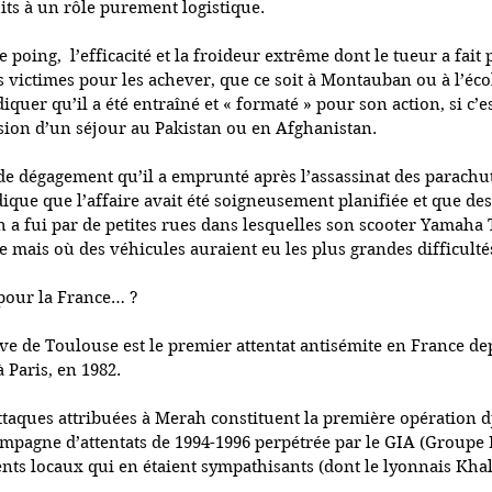
its à un rôle purement logistique.
e poing,  l’efficacité et la froideur extrême dont le tueur a fait 
 victimes pour les achever, que ce soit à Montauban ou à l’écol
quer qu’il a été entraîné et « formaté » pour son action, si c’est
sion d’un séjour au Pakistan ou en Afghanistan.
de dégagement qu’il a emprunté après l’assassinat des parachu
que que l’affaire avait été soigneusement planifiée et que des
h a fui par de petites rues dans lesquelles son scooter Yamaha 
e mais où des véhicules auraient eu les plus grandes difficultés
 pour la France… ?
uive de Toulouse est le premier attentat antisémite en France de
à Paris, en 1982.
ttaques attribuées à Merah constituent la première opération dj
ampagne d’attentats de 1994-1996 perpétrée par le GIA (Groupe
nts locaux qui en étaient sympathisants (dont le lyonnais Khale