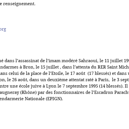
 de renseignement.
org
qué dans l’assassinat de l’imam modéré Sahraoui, le 11 juillet 1
ndarmes à Bron, le 15 juillet , dans l’attenta du RER Saint Mich
 dans celui de la place de l’Etoile, le 17 août  (17 blessés) et dans
n, le 26 août, dans un deuxième attentat raté à Paris,  le 3 sep
tre une école juive à Lyon le 7 septembre 1995 (14 blessés). Il é
augneray (Rhône) par des fonctionnaires de l’Escadron Parachu
Gendarmerie Nationale (EPIGN).