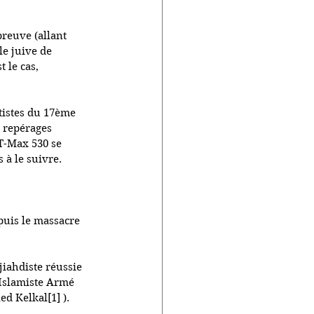
preuve (allant 
e juive de 
 le cas, 
tistes du 17ème 
 repérages 
T-Max 530 se 
 à le suivre.
puis le massacre 
iahdiste réussie 
 Islamiste Armé 
d Kelkal[1] ).