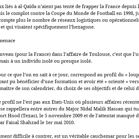
x liés à al-Qaïda n’aient pas tenté de frapper la France depuis 
is le complot contre la Coupe du Monde de Football en 1998, ju
 compte plus le nombre de réseaux logistiques ou opérationnel
 et qui visaient spécifiquement l’hexagone.
 menace
veau (pour la France) dans l’affaire de Toulouse, c’est que l’on
 mais à un individu isolé ou presque isolé.
e que l’on en sait à ce jour, correspond au profil du « loup s
yant pu bénéficier d’une formation et avoir été « orienté » vers
 maître de son calendrier, du choix de ses objectifs et de celui
profil ne l’est pas aux Etats-Unis où plusieurs affaires récent
se rappellera entre autres du Major Nidal Malik Hassan qui tua 
Fort Hood (Texas), le 5 novembre 2009 et de l’attentat manqué 
ar Faisal Shahzad le 1er mai 2010.
ent difficile à contrer, est un véritable cauchemar pour les s