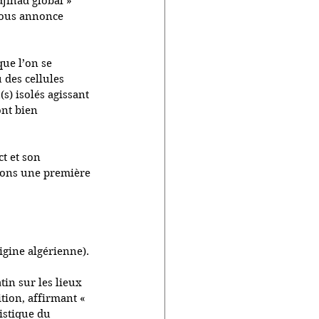
jihad global » 
 nous annonce 
ue l’on se 
 des cellules 
s) isolés agissant 
ont bien 
t et son 
ntons une première 
igine algérienne).
tin sur les lieux 
tion, affirmant « 
istique du 