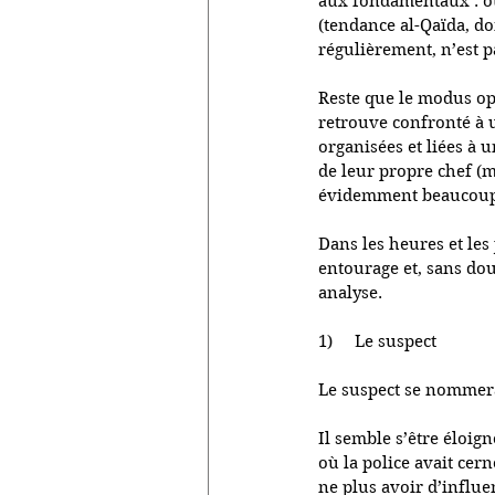
aux fondamentaux : oui
(tendance al-Qaïda, do
régulièrement, n’est p
Reste que le modus ope
retrouve confronté à u
organisées et liées à 
de leur propre chef (m
évidemment beaucoup p
Dans les heures et les
entourage et, sans dou
analyse.
1)     Le suspect
Le suspect se nommerai
Il semble s’être éloig
où la police avait cern
ne plus avoir d’influen