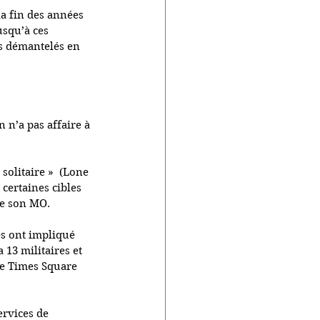
la fin des années 
squ’à ces 
s démantelés en 
 n’a pas affaire à 
olitaire »  (Lone 
 certaines cibles 
 de son MO.
es ont impliqué 
13 militaires et 
de Times Square 
ervices de 