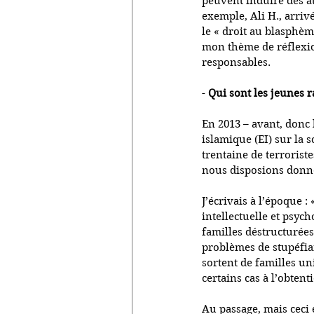
peuvent induire des a
exemple, Ali H., arriv
le « droit au blasphèm
mon thème de réflexio
responsables.
- 
Qui sont les jeunes r
En 2013 – avant, donc l
islamique (EI) sur la s
trentaine de terrorist
nous disposions donné
J’écrivais à l’époque :
intellectuelle et psyc
familles déstructurée
problèmes de stupéfian
sortent de familles uni
certains cas à l’obtent
Au passage, mais ceci 