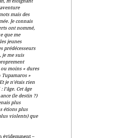
an, m’éloignant 
’aventure 
 mots mais des 
mée. Je connais 
perts ont nommé, 
que que me 
les jeunes 
es prédécesseurs 
 je me suis 
 proprement 
s ou moins « dures 
 « Tupamaros » 
t je n’étais rien 
 l’âge. Cet âge 
ance (le destin ?) 
nais plus 
s étions plus 
plus violents) que 
ien évidemment – 