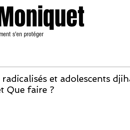
 Moniquet
mment s'en protéger
Accueil
À Propos
radicalisés et adolescents djih
t Que faire ?