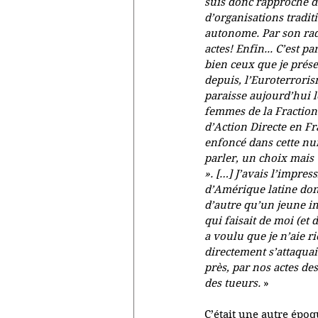
suis donc rapproché d
d’organisations tradit
autonome. Par son radi
actes! Enfin... C’est 
bien ceux que je prése
depuis, l’Euroterrorism
paraisse aujourd’hui l
femmes de la Fraction
d’Action Directe en Fra
enfoncé dans cette nui
parler, un choix mais 
». […] J’avais l’impre
d’Amérique latine dont 
d’autre qu’un jeune imb
qui faisait de moi (et 
a voulu que je n’aie r
directement s’attaquai
près, par nos actes de
des tueurs.
 » 
C’était une autre époq