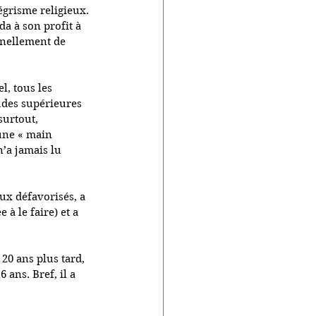
égrisme religieux.
da à son profit à 
ginellement de 
l, tous les 
udes supérieures 
surtout, 
’une « main 
’a jamais lu 
ux défavorisés, a 
à le faire) et a 
 20 ans plus tard, 
 ans. Bref, il a 