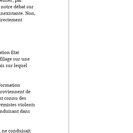
enser, par 
 notre débat sur 
inexistante. Non, 
irectement 
tion Etat 
ofilage sur une 
is sur lequel 
 formation 
 proviennent de 
nt connu des 
rémistes violents 
conduisant dans 
n ne conduisait 