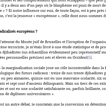
ttitudes et des comportements qui nous échappent – que peut p
é il y a deux ans d’un pays où le blasphème est puni de mort de
e » ? Et notre influence sur eux, de toute façon, est à peu près 
n, c’est la jeunesse « européenne », celle dont nous sommes d
adicalisés européens ? 
’attentat du Musée juif de Bruxelles et l’irruption de l’organisa
cène terroriste, je m’étais livré à une étude statistique et de pr
es djihadistes (un échantillon évidemment peu représentatif ma
es personnelles précises) nés et élevés en Occident
[5]
. 
 « la marginalisation sociale joue un rôle incontestable dans la
hologique des futurs radicaux : treize de nos trente djihadistes
s ou peu aimantes, quinze ont eu une mauvaise scolarité, six o
ts et sept sont d’anciens délinquants. Mais un tiers de ces ext
es et ont eu une scolarité satisfaisante ou, parfois brillante, 
ion de diplômes universitaires ». 
est un autre débat, je constatais que la conversion en détentio