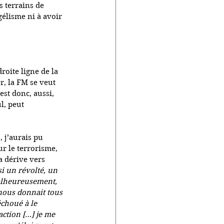
 terrains de 
élisme ni à avoir 
roite ligne de la 
r, la FM se veut 
est donc, aussi, 
l, peut 
 j’aurais pu 
ur le terrorisme, 
a dérive vers 
si un révolté, un 
Malheureusement, 
nous donnait tous 
échoué à le 
action […] je me 