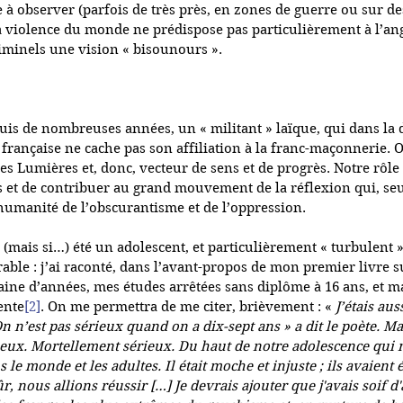
 observer (parfois de très près, en zones de guerre ou sur des
la violence du monde ne prédispose pas particulièrement à l’ang
riminels une vision « bisounours ».
puis de nombreuses années, un « militant » laïque, qui dans la d
 française ne cache pas son affiliation à la franc-maçonnerie. O
es Lumières et, donc, vecteur de sens et de progrès. Notre rôle 
 et de contribuer au grand mouvement de la réflexion qui, seu
’humanité de l’obscurantisme et de l’oppression. 
 (mais si…) été un adolescent, et particulièrement « turbulent »,
rable : j’ai raconté, dans l’avant-propos de mon premier livre s
taine d’années, mes études arrêtées sans diplôme à 16 ans, et m
ente
[2]
. On me permettra de me citer, brièvement : « 
J’étais aus
On n’est pas sérieux quand on a dix-sept ans » a dit le poète. 
ieux. Mortellement sérieux. Du haut de notre adolescence qui 
s le monde et les adultes. Il était moche et injuste ; ils avaient 
, nous allions réussir […] Je devrais ajouter que j'avais soif d'