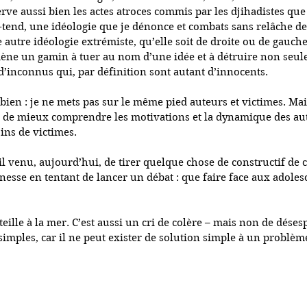
ve aussi bien les actes atroces commis par les djihadistes que 
-tend, une idéologie que je dénonce et combats sans relâche de
autre idéologie extrémiste, qu’elle soit de droite ou de gauche,
ne un gamin à tuer au nom d’une idée et à détruire non seule
d’inconnus qui, par définition sont autant d’innocents.
n : je ne mets pas sur le même pied auteurs et victimes. Mais 
ait de mieux comprendre les motivations et la dynamique des aut
ns de victimes. 
-il venu, aujourd’hui, de tirer quelque chose de constructif de 
nesse en tentant de lancer un débat : que faire face aux adolesc
teille à la mer. C’est aussi un cri de colère – mais non de désesp
 simples, car il ne peut exister de solution simple à un problè