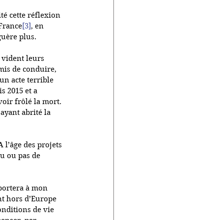
té cette réflexion 
 France
[3]
, en 
uère plus. 
vident leurs 
is de conduire, 
n acte terrible 
s 2015 et a 
oir frôlé la mort. 
ayant abrité la 
A l’âge des projets 
eu ou pas de 
eportera à mon 
ant hors d’Europe 
nditions de vie 