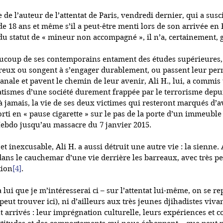
de l’auteur de l’attentat de Paris, vendredi dernier, qui a susci
é de 18 ans et même s’il a peut-être menti lors de son arrivée en
du statut de « mineur non accompagné », il n’a, certainement, g
eaucoup de ses contemporains entament des études supérieures, 
ux ou songent à s’engager durablement, ou passent leur perm
nale et pavent le chemin de leur avenir, Ali H., lui, a commis u
atismes d’une société durement frappée par le terrorisme depui
à jamais, la vie de ses deux victimes qui resteront marqués d’av
rti en « pause cigarette » sur le pas de la porte d’un immeuble 
Hebdo jusqu’au massacre du 7 janvier 2015. 
et inexcusable, Ali H. a aussi détruit une autre vie : la sienne. 
 dans le cauchemar d’une vie derrière les barreaux, avec très p
tion
[4]
. 
à lui que je m’intéresserai ci – sur l’attentat lui-même, on se r
 peut trouver ici), ni d’ailleurs aux très jeunes djihadistes viv
arrivés : leur imprégnation culturelle, leurs expériences et co