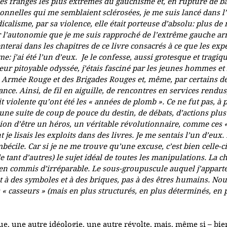
es franges les plus extrêmes du gauchisme et, en rupture de b
ionnelles qui me semblaient sclérosées, je me suis lancé dans l
calisme, par sa violence, elle était porteuse d’absolu: plus de
par l’autonomie que je me suis rapproché de l’extrême gauche ar
nterai dans les chapitres de ce livre consacrés à ce que les ex
e: j’ai été l’un d’eux.  Je le confesse, aussi grotesque et tragi
eur pitoyable odyssée, j’étais fasciné par les jeunes hommes et 
 Armée Rouge et des Brigades Rouges et, même, par certains d
nce. Ainsi, de fil en aiguille, de rencontres en services rendus,
t violente qu’ont été les « années de plomb ». Ce ne fut pas, à
une suite de coup de pouce du destin, de débats, d’actions plu
ssion d’être un héros, un véritable révolutionnaire, comme ces
je lisais les exploits dans des livres. Je me sentais l’un d’eux. E
écile. Car si je ne me trouve qu’une excuse, c’est bien celle-ci :
de tant d’autres) le sujet idéal de toutes les manipulations. La ch
ien commis d’irréparable. Le sous-groupuscule auquel j’apparte
t à des symboles et à des briques, pas à des êtres humains. Nou
s « casseurs » (mais en plus structurés, en plus déterminés, en 
ue, une autre idéologie, une autre révolte, mais, même si – b