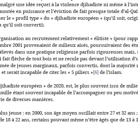
malgré une idée reçue) à la violence djihadiste ni même à l’int
 montée en puissance et l’éviction de fait presque totale d’al-Qaï
r le « profil type » du « djihadiste européen » (qu’il soit, ori
u’il soit converti). 
rganisation au recrutement relativement « élitiste » (pour rappe
tembre 2001 provenaient de milieux aisés, poursuivaient des ét
 élevés dans une pratique religieuse parfois rigoureuses mais, 
ui fait flèche de tout bois et ne recule pas devant l’utilisation d
mée de jeunes marginaux, parfois convertis, dont la majorité n
t serait incapable de citer les « 5 piliers »
[6]
 de l’islam.
jihadiste européen » de 2020, est, le plus souvent issu de milie
famille étant souvent incapable de l’accompagner ou peu motivée 
vie de diverses manières. 
lus jeune : en 2000, son âge moyen oscillait entre 27 et 32 ans ;
 de 18 à 22 ans, certains pouvant même n’être âgés que de 13 à 16