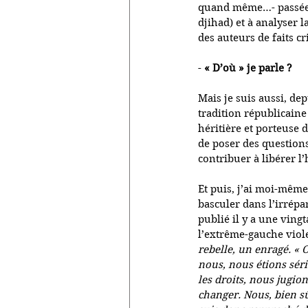
quand même…- passée à
djihad) et à analyser 
des auteurs de faits c
- 
« D’où » je parle ? 
Mais je suis aussi, de
tradition républicaine
héritière et porteuse d
de poser des questions
contribuer à libérer l
Et puis, j’ai moi-même
basculer dans l’irrépa
publié il y a une ving
l’extrême-gauche viol
rebelle, un enragé. « 
nous, nous étions sér
les droits, nous jugion
changer. Nous, bien sûr