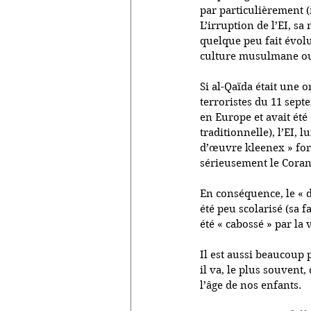
par particulièrement (
L’irruption de l’EI, sa
quelque peu fait évolue
culture musulmane ou q
Si al-Qaïda était une o
terroristes du 11 sep
en Europe et avait été
traditionnelle), l’EI, l
d’œuvre kleenex » for
sérieusement le Coran e
En conséquence, le « d
été peu scolarisé (sa 
été « cabossé » par la 
Il est aussi beaucoup p
il va, le plus souvent,
l’âge de nos enfants.