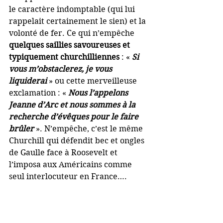
le caractère indomptable (qui lui 
rappelait certainement le sien) et la 
volonté de fer. Ce qui n’empêche 
quelques saillies savoureuses et 
typiquement churchilliennes
 : « 
Si 
vous m’obstaclerez, je vous 
liquiderai 
» ou cette merveilleuse 
exclamation : « 
Nous l’appelons 
Jeanne d’Arc et nous sommes à la 
recherche d’évêques pour le faire 
brûler 
». N’empêche, c’est le même 
Churchill qui défendit bec et ongles 
de Gaulle face à Roosevelt et 
l’imposa aux Américains comme 
seul interlocuteur en France….  
Le 9 mai 1945, le général envoyait 
au Premier ministre un télégramme 