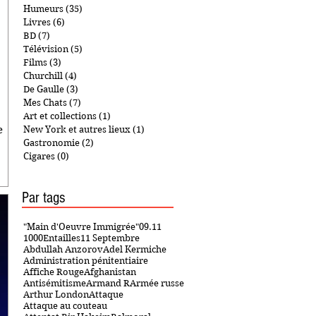
Humeurs
(35)
35 posts
Livres
(6)
6 posts
BD
(7)
7 posts
Télévision
(5)
5 posts
Films
(3)
3 posts
Churchill
(4)
4 posts
De Gaulle
(3)
3 posts
Mes Chats
(7)
7 posts
Art et collections
(1)
1 post
e
New York et autres lieux
(1)
1 post
Gastronomie
(2)
2 posts
Cigares
(0)
0 post
Par tags
"Main d'Oeuvre Immigrée"
09.11
1000Entailles
11 Septembre
Abdullah Anzorov
Adel Kermiche
Administration pénitentiaire
Affiche Rouge
Afghanistan
Antisémitisme
Armand R
Armée russe
Arthur London
Attaque
Attaque au couteau