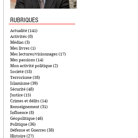
RUBRIQUES
Actualité
(141)
141 posts
Activités
(0)
0 post
Médias
(3)
3 posts
Mes livres
(1)
1 post
Mes lectures/visionnages
(17)
17 posts
Mes passions
(14)
14 posts
Mon activité politique
(2)
2 posts
Société
(53)
53 posts
Terrorisme
(58)
58 posts
Islamisme
(39)
39 posts
Sécurité
(48)
48 posts
Justice
(15)
15 posts
Crimes et délits
(14)
14 posts
Renseignement
(31)
31 posts
Influence
(8)
8 posts
Géopolitique
(46)
46 posts
Politique
(36)
36 posts
Défense et Guerres
(38)
38 posts
Histoire
(27)
27 posts