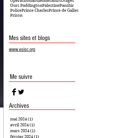
OpérationGardiendesMurs
Otages
Ours Paddington
Palestine
Panshir
Police
Prince Charles
Prince de Galles
Prison
Mes sites et blogs
www.esisc.org
Me suivre
Archives
mai 2024
(1)
1 post
avril 2024
(1)
1 post
mars 2024
(1)
1 post
février 2024
(1)
1 post