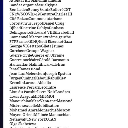
Attentat Bir Hakeim
Balmoral
Bandes organisées
Belgique
Ben Laden
Benny Gantz
Bolloré
CGT
CNEWS
COVID-19
Censure
Charles III
Cité Balzac
Communautarisme
Coronavirus
Crépol
Daniel Craig
Djihad
Doctrine Dahiya
Donbass
Délinquance
Edouard VIII
Elizabeth II
Emmanuel Macron
Extrême gauche
FTP
France
GCHQ
Gadi Eizenkot
Gaza
George VI
Gestapo
Gilets Jaunes
Gorchene
Groupe Wagner
Guerre civile
Guerre en Ukraine
Guerre nucléaire
Gérald Darmanin
Hamas
Ilan Halimi
Incarville
Iran
Israël
James Bond
Jean-Luc Mélenchon
Joseph Epstein
JurgenCunings
Kaboul
Kabul
Kiev
Kremlin
Larossi Abballa
Laurence Ferrari
Lecointre
Lion du Panshir
Livre Noir
Londres
Louis Aragon
MI5
MI6
MOI
Manouchian
MarcVanRanst
Massoud
Misère sexuelle
Mobilisation
Mohamed Amra
Monarchie
Moscou
Moyen-Orient
Mélinée Manouchian
Netanyahu
New York
OTAN
Olga Skabeïeva