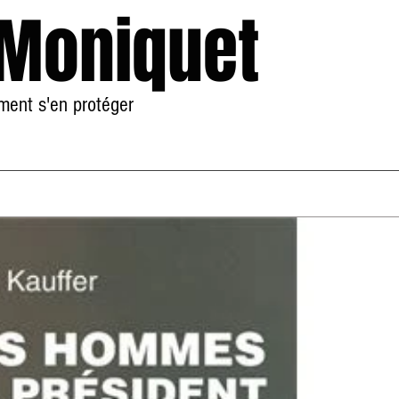
 Moniquet
mment s'en protéger
Accueil
À Propos