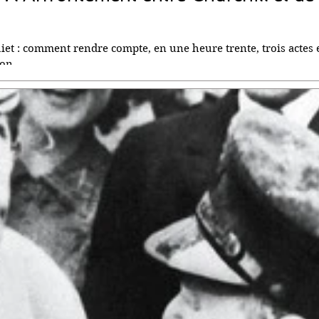
uiet : comment rendre compte, en une heure trente, trois actes 
on...