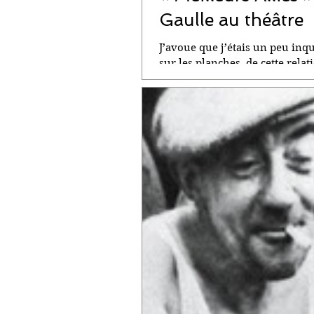
Gaulle au théâtre
J’avoue que j’étais un peu inq
sur les planches, de cette relati