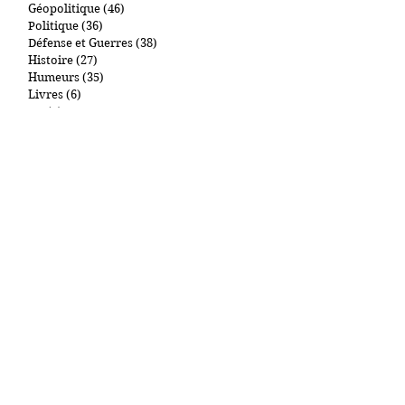
Renseignement
(31)
31 posts
Influence
(8)
8 posts
Géopolitique
(46)
46 posts
Politique
(36)
36 posts
Défense et Guerres
(38)
38 posts
Histoire
(27)
27 posts
Humeurs
(35)
35 posts
Livres
(6)
6 posts
BD
(7)
7 posts
Télévision
(5)
5 posts
Films
(3)
3 posts
Churchill
(4)
4 posts
De Gaulle
(3)
3 posts
Mes Chats
(7)
7 posts
Art et collections
(1)
1 post
New York et autres lieux
(1)
1 post
Gastronomie
(2)
2 posts
Cigares
(0)
0 post
Par tags
"Main d'Oeuvre Immigrée"
09.11
1000Entailles
11 Septembre
Abdullah Anzorov
Adel Kermiche
Administration pénitentiaire
Affiche Rouge
Afghanistan
Antisémitisme