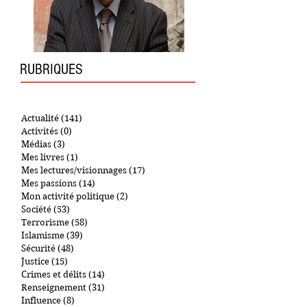
RUBRIQUES
Actualité
(141)
141 posts
Activités
(0)
0 post
Médias
(3)
3 posts
Mes livres
(1)
1 post
Mes lectures/visionnages
(17)
17 posts
Mes passions
(14)
14 posts
Mon activité politique
(2)
2 posts
Société
(53)
53 posts
Terrorisme
(58)
58 posts
Islamisme
(39)
39 posts
Sécurité
(48)
48 posts
Justice
(15)
15 posts
Crimes et délits
(14)
14 posts