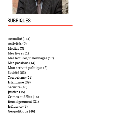
RUBRIQUES
Actualité
(141)
141 posts
Activités
(0)
0 post
Médias
(3)
3 posts
Mes livres
(1)
1 post
Mes lectures/visionnages
(17)
17 posts
Mes passions
(14)
14 posts
Mon activité politique
(2)
2 posts
Société
(53)
53 posts
Terrorisme
(58)
58 posts
Islamisme
(39)
39 posts
Sécurité
(48)
48 posts
Justice
(15)
15 posts
Crimes et délits
(14)
14 posts
Renseignement
(31)
31 posts