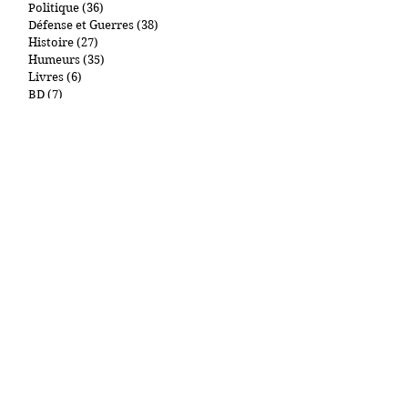
Influence
(8)
8 posts
Géopolitique
(46)
46 posts
Politique
(36)
36 posts
Défense et Guerres
(38)
38 posts
Histoire
(27)
27 posts
Humeurs
(35)
35 posts
Livres
(6)
6 posts
BD
(7)
7 posts
Télévision
(5)
5 posts
Films
(3)
3 posts
Churchill
(4)
4 posts
De Gaulle
(3)
3 posts
Mes Chats
(7)
7 posts
Art et collections
(1)
1 post
New York et autres lieux
(1)
1 post
Gastronomie
(2)
2 posts
Cigares
(0)
0 post
Par tags
"Main d'Oeuvre Immigrée"
09.11
1000Entailles
11 Septembre
Abdullah Anzorov
Adel Kermiche
Administration pénitentiaire
Affiche Rouge
Afghanistan
Antisémitisme