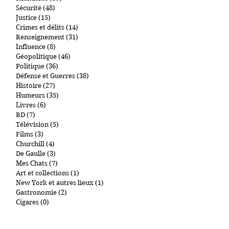
Terrorisme
(58)
58 posts
Islamisme
(39)
39 posts
Sécurité
(48)
48 posts
Justice
(15)
15 posts
Crimes et délits
(14)
14 posts
Renseignement
(31)
31 posts
Influence
(8)
8 posts
Géopolitique
(46)
46 posts
Politique
(36)
36 posts
Défense et Guerres
(38)
38 posts
Histoire
(27)
27 posts
Humeurs
(35)
35 posts
Livres
(6)
6 posts
BD
(7)
7 posts
Télévision
(5)
5 posts
Films
(3)
3 posts
Churchill
(4)
4 posts
De Gaulle
(3)
3 posts
Mes Chats
(7)
7 posts
Art et collections
(1)
1 post
New York et autres lieux
(1)
1 post
Gastronomie
(2)
2 posts
Cigares
(0)
0 post