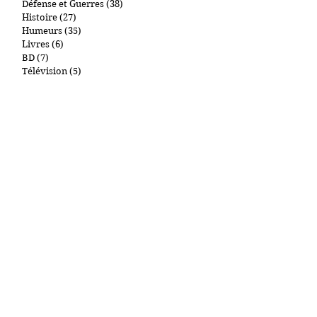
Géopolitique
(46)
46 posts
Politique
(36)
36 posts
Défense et Guerres
(38)
38 posts
Histoire
(27)
27 posts
Humeurs
(35)
35 posts
Livres
(6)
6 posts
BD
(7)
7 posts
Télévision
(5)
5 posts
Films
(3)
3 posts
Churchill
(4)
4 posts
De Gaulle
(3)
3 posts
Mes Chats
(7)
7 posts
Art et collections
(1)
1 post
New York et autres lieux
(1)
1 post
Gastronomie
(2)
2 posts
Cigares
(0)
0 post
Par tags
"Main d'Oeuvre Immigrée"
09.11
1000Entailles
11 Septembre
Abdullah Anzorov
Adel Kermiche
Administration pénitentiaire
Affiche Rouge
Afghanistan
Antisémitisme
Armand R
Armée russe
Arthur London