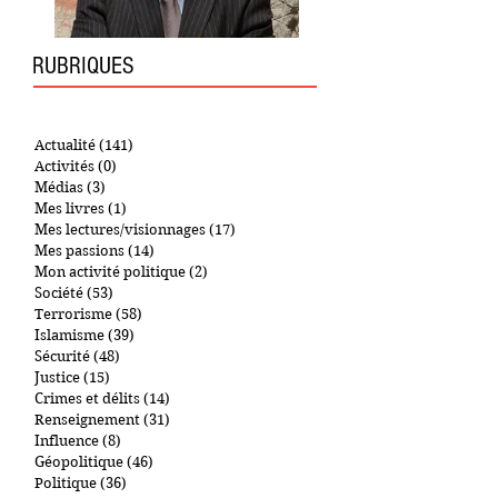
RUBRIQUES
Actualité
(141)
141 posts
Activités
(0)
0 post
Médias
(3)
3 posts
Mes livres
(1)
1 post
Mes lectures/visionnages
(17)
17 posts
Mes passions
(14)
14 posts
Mon activité politique
(2)
2 posts
Société
(53)
53 posts
Terrorisme
(58)
58 posts
Islamisme
(39)
39 posts
Sécurité
(48)
48 posts
Justice
(15)
15 posts
Crimes et délits
(14)
14 posts
Renseignement
(31)
31 posts
Influence
(8)
8 posts