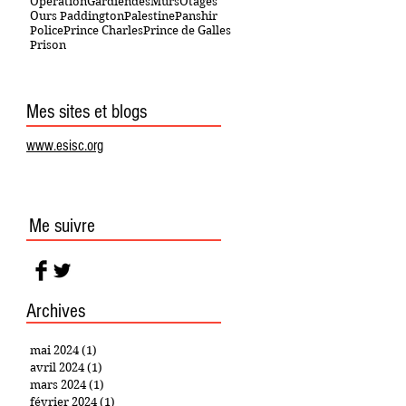
OpérationGardiendesMurs
Otages
Ours Paddington
Palestine
Panshir
Police
Prince Charles
Prince de Galles
Prison
Mes sites et blogs
www.esisc.org
Me suivre
Archives
mai 2024
(1)
1 post
avril 2024
(1)
1 post
mars 2024
(1)
1 post
février 2024
(1)
1 post