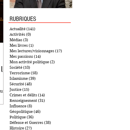
RUBRIQUES
Actualité
(141)
141 posts
Activités
(0)
0 post
Médias
(3)
3 posts
Mes livres
(1)
1 post
Mes lectures/visionnages
(17)
17 posts
Mes passions
(14)
14 posts
Mon activité politique
(2)
2 posts
les
Société
(53)
53 posts
Terrorisme
(58)
58 posts
Islamisme
(39)
39 posts
Sécurité
(48)
48 posts
Justice
(15)
15 posts
sur
Crimes et délits
(14)
14 posts
Renseignement
(31)
31 posts
Influence
(8)
8 posts
Géopolitique
(46)
46 posts
Politique
(36)
36 posts
Défense et Guerres
(38)
38 posts
Histoire
(27)
27 posts