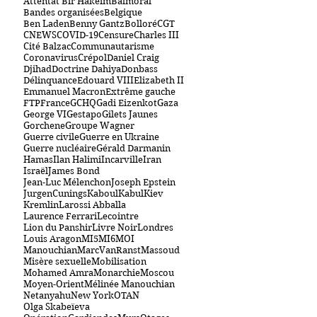
Attentat Bir Hakeim
Balmoral
Bandes organisées
Belgique
Ben Laden
Benny Gantz
Bolloré
CGT
CNEWS
COVID-19
Censure
Charles III
Cité Balzac
Communautarisme
Coronavirus
Crépol
Daniel Craig
Djihad
Doctrine Dahiya
Donbass
Délinquance
Edouard VIII
Elizabeth II
Emmanuel Macron
Extrême gauche
FTP
France
GCHQ
Gadi Eizenkot
Gaza
George VI
Gestapo
Gilets Jaunes
Gorchene
Groupe Wagner
Guerre civile
Guerre en Ukraine
Guerre nucléaire
Gérald Darmanin
Hamas
Ilan Halimi
Incarville
Iran
Israël
James Bond
Jean-Luc Mélenchon
Joseph Epstein
JurgenCunings
Kaboul
Kabul
Kiev
Kremlin
Larossi Abballa
Laurence Ferrari
Lecointre
Lion du Panshir
Livre Noir
Londres
Louis Aragon
MI5
MI6
MOI
Manouchian
MarcVanRanst
Massoud
Misère sexuelle
Mobilisation
Mohamed Amra
Monarchie
Moscou
Moyen-Orient
Mélinée Manouchian
Netanyahu
New York
OTAN
Olga Skabeïeva