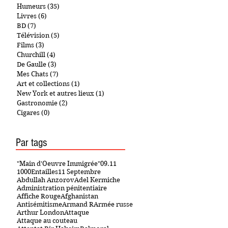
Humeurs
(35)
35 posts
Livres
(6)
6 posts
BD
(7)
7 posts
Télévision
(5)
5 posts
Films
(3)
3 posts
Churchill
(4)
4 posts
De Gaulle
(3)
3 posts
Mes Chats
(7)
7 posts
Art et collections
(1)
1 post
New York et autres lieux
(1)
1 post
Gastronomie
(2)
2 posts
Cigares
(0)
0 post
Par tags
"Main d'Oeuvre Immigrée"
09.11
1000Entailles
11 Septembre
Abdullah Anzorov
Adel Kermiche
Administration pénitentiaire
Affiche Rouge
Afghanistan
Antisémitisme
Armand R
Armée russe
Arthur London
Attaque
Attaque au couteau