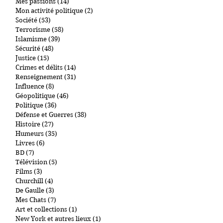
Mes lectures/visionnages
(17)
17 posts
Mes passions
(14)
14 posts
Mon activité politique
(2)
2 posts
Société
(53)
53 posts
Terrorisme
(58)
58 posts
Islamisme
(39)
39 posts
Sécurité
(48)
48 posts
Justice
(15)
15 posts
Crimes et délits
(14)
14 posts
Renseignement
(31)
31 posts
Influence
(8)
8 posts
Géopolitique
(46)
46 posts
Politique
(36)
36 posts
Défense et Guerres
(38)
38 posts
Histoire
(27)
27 posts
Humeurs
(35)
35 posts
Livres
(6)
6 posts
BD
(7)
7 posts
Télévision
(5)
5 posts
Films
(3)
3 posts
Churchill
(4)
4 posts
De Gaulle
(3)
3 posts
Mes Chats
(7)
7 posts