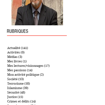
RUBRIQUES
Actualité
(141)
141 posts
Activités
(0)
0 post
Médias
(3)
3 posts
Mes livres
(1)
1 post
Mes lectures/visionnages
(17)
17 posts
Mes passions
(14)
14 posts
Mon activité politique
(2)
2 posts
Société
(53)
53 posts
Terrorisme
(58)
58 posts
Islamisme
(39)
39 posts