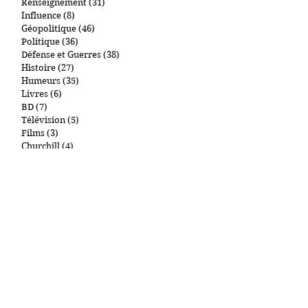
Sécurité
(48)
48 posts
Justice
(15)
15 posts
Crimes et délits
(14)
14 posts
Renseignement
(31)
31 posts
Influence
(8)
8 posts
Géopolitique
(46)
46 posts
Politique
(36)
36 posts
Défense et Guerres
(38)
38 posts
Histoire
(27)
27 posts
Humeurs
(35)
35 posts
Livres
(6)
6 posts
BD
(7)
7 posts
Télévision
(5)
5 posts
Films
(3)
3 posts
Churchill
(4)
4 posts
De Gaulle
(3)
3 posts
Mes Chats
(7)
7 posts
Art et collections
(1)
1 post
New York et autres lieux
(1)
1 post
Gastronomie
(2)
2 posts
Cigares
(0)
0 post
Par tags