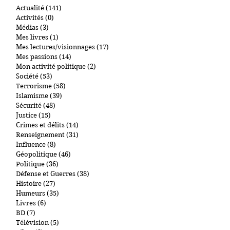
Actualité
(141)
141 posts
Activités
(0)
0 post
Médias
(3)
3 posts
Mes livres
(1)
1 post
Mes lectures/visionnages
(17)
17 posts
Mes passions
(14)
14 posts
Mon activité politique
(2)
2 posts
Société
(53)
53 posts
Terrorisme
(58)
58 posts
Islamisme
(39)
39 posts
Sécurité
(48)
48 posts
Justice
(15)
15 posts
Crimes et délits
(14)
14 posts
Renseignement
(31)
31 posts
Influence
(8)
8 posts
Géopolitique
(46)
46 posts
Politique
(36)
36 posts
Défense et Guerres
(38)
38 posts
Histoire
(27)
27 posts
Humeurs
(35)
35 posts
Livres
(6)
6 posts
BD
(7)
7 posts