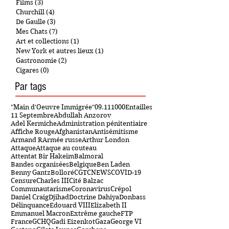
Télévision
(5)
5 posts
Films
(3)
3 posts
Churchill
(4)
4 posts
De Gaulle
(3)
3 posts
Mes Chats
(7)
7 posts
Art et collections
(1)
1 post
New York et autres lieux
(1)
1 post
Gastronomie
(2)
2 posts
Cigares
(0)
0 post
Par tags
"Main d'Oeuvre Immigrée"
09.11
1000Entailles
11 Septembre
Abdullah Anzorov
Adel Kermiche
Administration pénitentiaire
Affiche Rouge
Afghanistan
Antisémitisme
Armand R
Armée russe
Arthur London
Attaque
Attaque au couteau
Attentat Bir Hakeim
Balmoral
Bandes organisées
Belgique
Ben Laden
Benny Gantz
Bolloré
CGT
CNEWS
COVID-19
Censure
Charles III
Cité Balzac
Communautarisme
Coronavirus
Crépol
Daniel Craig
Djihad
Doctrine Dahiya
Donbass
Délinquance
Edouard VIII
Elizabeth II