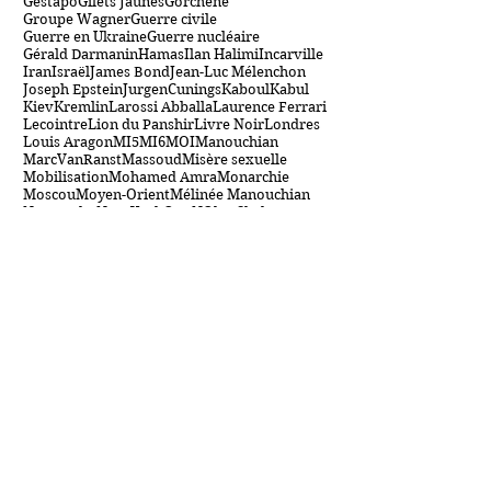
Emmanuel Macron
Extrême gauche
FTP
France
GCHQ
Gadi Eizenkot
Gaza
George VI
Gestapo
Gilets Jaunes
Gorchene
Groupe Wagner
Guerre civile
Guerre en Ukraine
Guerre nucléaire
Gérald Darmanin
Hamas
Ilan Halimi
Incarville
Iran
Israël
James Bond
Jean-Luc Mélenchon
Joseph Epstein
JurgenCunings
Kaboul
Kabul
Kiev
Kremlin
Larossi Abballa
Laurence Ferrari
Lecointre
Lion du Panshir
Livre Noir
Londres
Louis Aragon
MI5
MI6
MOI
Manouchian
MarcVanRanst
Massoud
Misère sexuelle
Mobilisation
Mohamed Amra
Monarchie
Moscou
Moyen-Orient
Mélinée Manouchian
Netanyahu
New York
OTAN
Olga Skabeïeva
OpérationGardiendesMurs
Otages
Ours Paddington
Palestine
Panshir
Police
Prince Charles
Prince de Galles
Prison
Mes sites et blogs
Me suivre
www.esisc.org