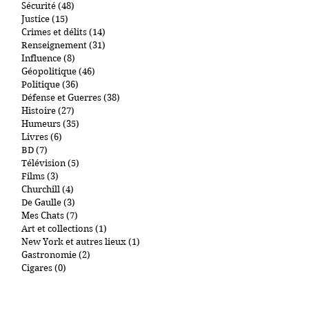
Terrorisme
(58)
58 posts
Islamisme
(39)
39 posts
Sécurité
(48)
48 posts
Justice
(15)
15 posts
Crimes et délits
(14)
14 posts
Renseignement
(31)
31 posts
Influence
(8)
8 posts
Géopolitique
(46)
46 posts
Politique
(36)
36 posts
Défense et Guerres
(38)
38 posts
Histoire
(27)
27 posts
Humeurs
(35)
35 posts
Livres
(6)
6 posts
BD
(7)
7 posts
Télévision
(5)
5 posts
Films
(3)
3 posts
Churchill
(4)
4 posts
De Gaulle
(3)
3 posts
Mes Chats
(7)
7 posts
Art et collections
(1)
1 post
New York et autres lieux
(1)
1 post
Gastronomie
(2)
2 posts
Cigares
(0)
0 post