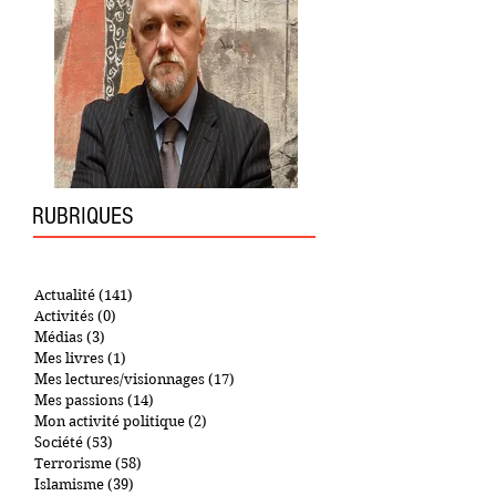
RUBRIQUES
Actualité
(141)
141 posts
Activités
(0)
0 post
Médias
(3)
3 posts
Mes livres
(1)
1 post
Mes lectures/visionnages
(17)
17 posts
Mes passions
(14)
14 posts
Mon activité politique
(2)
2 posts
Société
(53)
53 posts