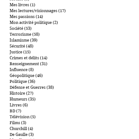
Actualité
(141)
141 posts
Activités
(0)
0 post
Médias
(3)
3 posts
Mes livres
(1)
1 post
Mes lectures/visionnages
(17)
17 posts
Mes passions
(14)
14 posts
Mon activité politique
(2)
2 posts
Société
(53)
53 posts
Terrorisme
(58)
58 posts
Islamisme
(39)
39 posts
Sécurité
(48)
48 posts
Justice
(15)
15 posts
Crimes et délits
(14)
14 posts
Renseignement
(31)
31 posts
Influence
(8)
8 posts
Géopolitique
(46)
46 posts
Politique
(36)
36 posts
Défense et Guerres
(38)
38 posts
Histoire
(27)
27 posts
Humeurs
(35)
35 posts
Livres
(6)
6 posts
BD
(7)
7 posts