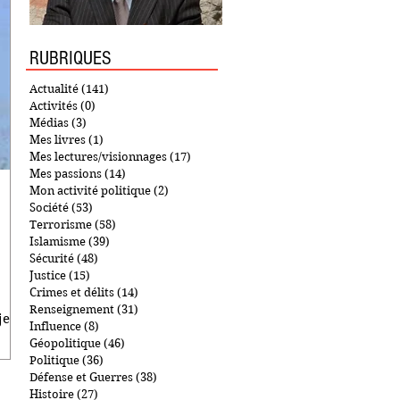
RUBRIQUES
Actualité
(141)
141 posts
Activités
(0)
0 post
Médias
(3)
3 posts
Mes livres
(1)
1 post
Mes lectures/visionnages
(17)
17 posts
Mes passions
(14)
14 posts
Mon activité politique
(2)
2 posts
Société
(53)
53 posts
Terrorisme
(58)
58 posts
Islamisme
(39)
39 posts
Sécurité
(48)
48 posts
Justice
(15)
15 posts
Crimes et délits
(14)
14 posts
Renseignement
(31)
31 posts
 jeudi
Influence
(8)
8 posts
Géopolitique
(46)
46 posts
Politique
(36)
36 posts
Défense et Guerres
(38)
38 posts
Histoire
(27)
27 posts