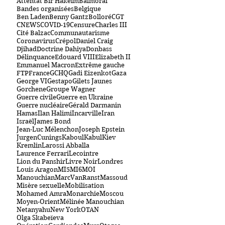
Attentat Bir Hakeim
Balmoral
Bandes organisées
Belgique
Ben Laden
Benny Gantz
Bolloré
CGT
CNEWS
COVID-19
Censure
Charles III
Cité Balzac
Communautarisme
Coronavirus
Crépol
Daniel Craig
Djihad
Doctrine Dahiya
Donbass
Délinquance
Edouard VIII
Elizabeth II
Emmanuel Macron
Extrême gauche
FTP
France
GCHQ
Gadi Eizenkot
Gaza
George VI
Gestapo
Gilets Jaunes
Gorchene
Groupe Wagner
Guerre civile
Guerre en Ukraine
Guerre nucléaire
Gérald Darmanin
Hamas
Ilan Halimi
Incarville
Iran
Israël
James Bond
Jean-Luc Mélenchon
Joseph Epstein
JurgenCunings
Kaboul
Kabul
Kiev
Kremlin
Larossi Abballa
Laurence Ferrari
Lecointre
Lion du Panshir
Livre Noir
Londres
Louis Aragon
MI5
MI6
MOI
Manouchian
MarcVanRanst
Massoud
Misère sexuelle
Mobilisation
Mohamed Amra
Monarchie
Moscou
Moyen-Orient
Mélinée Manouchian
Netanyahu
New York
OTAN
Olga Skabeïeva