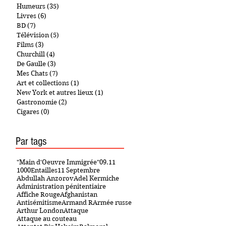
Humeurs
(35)
35 posts
Livres
(6)
6 posts
BD
(7)
7 posts
Télévision
(5)
5 posts
Films
(3)
3 posts
Churchill
(4)
4 posts
De Gaulle
(3)
3 posts
Mes Chats
(7)
7 posts
Art et collections
(1)
1 post
New York et autres lieux
(1)
1 post
Gastronomie
(2)
2 posts
Cigares
(0)
0 post
Par tags
"Main d'Oeuvre Immigrée"
09.11
1000Entailles
11 Septembre
Abdullah Anzorov
Adel Kermiche
Administration pénitentiaire
Affiche Rouge
Afghanistan
Antisémitisme
Armand R
Armée russe
Arthur London
Attaque
Attaque au couteau