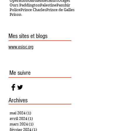
OpérationGardiendesMurs
Otages
Ours Paddington
Palestine
Panshir
Police
Prince Charles
Prince de Galles
Prison
Mes sites et blogs
www.esisc.org
Me suivre
Archives
mai 2024
(1)
1 post
avril 2024
(1)
1 post
mars 2024
(1)
1 post
février 2024
(1)
1 post