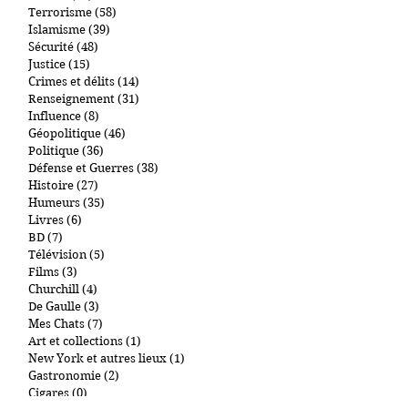
Mon activité politique
(2)
2 posts
Société
(53)
53 posts
Terrorisme
(58)
58 posts
Islamisme
(39)
39 posts
Sécurité
(48)
48 posts
Justice
(15)
15 posts
Crimes et délits
(14)
14 posts
Renseignement
(31)
31 posts
Influence
(8)
8 posts
Géopolitique
(46)
46 posts
Politique
(36)
36 posts
Défense et Guerres
(38)
38 posts
Histoire
(27)
27 posts
Humeurs
(35)
35 posts
Livres
(6)
6 posts
BD
(7)
7 posts
Télévision
(5)
5 posts
Films
(3)
3 posts
Churchill
(4)
4 posts
De Gaulle
(3)
3 posts
Mes Chats
(7)
7 posts
Art et collections
(1)
1 post
New York et autres lieux
(1)
1 post
Gastronomie
(2)
2 posts