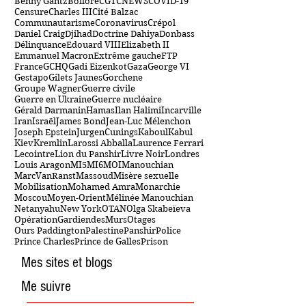
Benny Gantz
Bolloré
CGT
CNEWS
COVID-19
Censure
Charles III
Cité Balzac
Communautarisme
Coronavirus
Crépol
Daniel Craig
Djihad
Doctrine Dahiya
Donbass
Délinquance
Edouard VIII
Elizabeth II
Emmanuel Macron
Extrême gauche
FTP
France
GCHQ
Gadi Eizenkot
Gaza
George VI
Gestapo
Gilets Jaunes
Gorchene
Groupe Wagner
Guerre civile
Guerre en Ukraine
Guerre nucléaire
Gérald Darmanin
Hamas
Ilan Halimi
Incarville
Iran
Israël
James Bond
Jean-Luc Mélenchon
Joseph Epstein
JurgenCunings
Kaboul
Kabul
Kiev
Kremlin
Larossi Abballa
Laurence Ferrari
Lecointre
Lion du Panshir
Livre Noir
Londres
Louis Aragon
MI5
MI6
MOI
Manouchian
MarcVanRanst
Massoud
Misère sexuelle
Mobilisation
Mohamed Amra
Monarchie
Moscou
Moyen-Orient
Mélinée Manouchian
Netanyahu
New York
OTAN
Olga Skabeïeva
OpérationGardiendesMurs
Otages
Ours Paddington
Palestine
Panshir
Police
Prince Charles
Prince de Galles
Prison
Mes sites et blogs
Me suivre