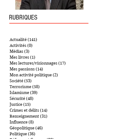
RUBRIQUES
Actualité
(141)
141 posts
Activités
(0)
0 post
Médias
(3)
3 posts
Mes livres
(1)
1 post
Mes lectures/visionnages
(17)
17 posts
Mes passions
(14)
14 posts
Mon activité politique
(2)
2 posts
Société
(53)
53 posts
Terrorisme
(58)
58 posts
Islamisme
(39)
39 posts
Sécurité
(48)
48 posts
Justice
(15)
15 posts
Crimes et délits
(14)
14 posts
Renseignement
(31)
31 posts
Influence
(8)
8 posts
Géopolitique
(46)
46 posts
Politique
(36)
36 posts