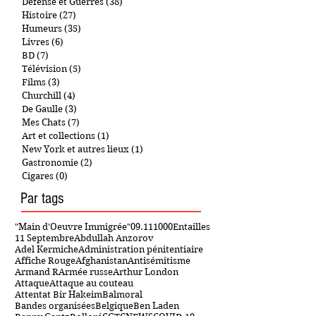
Défense et Guerres
(38)
38 posts
Histoire
(27)
27 posts
Humeurs
(35)
35 posts
Livres
(6)
6 posts
BD
(7)
7 posts
Télévision
(5)
5 posts
Films
(3)
3 posts
Churchill
(4)
4 posts
De Gaulle
(3)
3 posts
Mes Chats
(7)
7 posts
Art et collections
(1)
1 post
New York et autres lieux
(1)
1 post
Gastronomie
(2)
2 posts
Cigares
(0)
0 post
Par tags
"Main d'Oeuvre Immigrée"
09.11
1000Entailles
11 Septembre
Abdullah Anzorov
Adel Kermiche
Administration pénitentiaire
Affiche Rouge
Afghanistan
Antisémitisme
Armand R
Armée russe
Arthur London
Attaque
Attaque au couteau
Attentat Bir Hakeim
Balmoral
Bandes organisées
Belgique
Ben Laden