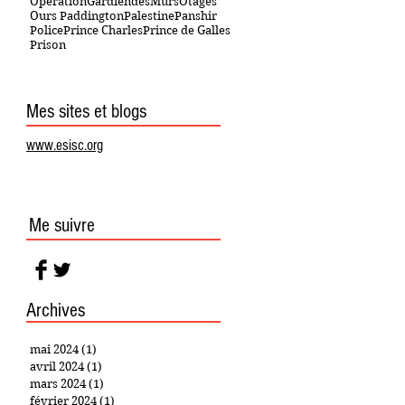
OpérationGardiendesMurs
Otages
Ours Paddington
Palestine
Panshir
Police
Prince Charles
Prince de Galles
Prison
Mes sites et blogs
www.esisc.org
Me suivre
Archives
mai 2024
(1)
1 post
avril 2024
(1)
1 post
mars 2024
(1)
1 post
février 2024
(1)
1 post