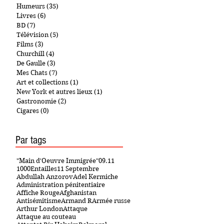
Humeurs
(35)
35 posts
Livres
(6)
6 posts
BD
(7)
7 posts
Télévision
(5)
5 posts
Films
(3)
3 posts
Churchill
(4)
4 posts
De Gaulle
(3)
3 posts
Mes Chats
(7)
7 posts
Art et collections
(1)
1 post
New York et autres lieux
(1)
1 post
Gastronomie
(2)
2 posts
Cigares
(0)
0 post
Par tags
"Main d'Oeuvre Immigrée"
09.11
1000Entailles
11 Septembre
Abdullah Anzorov
Adel Kermiche
Administration pénitentiaire
Affiche Rouge
Afghanistan
Antisémitisme
Armand R
Armée russe
Arthur London
Attaque
Attaque au couteau