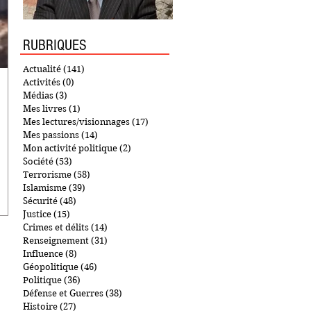
RUBRIQUES
Actualité
(141)
141 posts
Activités
(0)
0 post
Médias
(3)
3 posts
Mes livres
(1)
1 post
Mes lectures/visionnages
(17)
17 posts
Mes passions
(14)
14 posts
Mon activité politique
(2)
2 posts
Société
(53)
53 posts
Terrorisme
(58)
58 posts
Islamisme
(39)
39 posts
Sécurité
(48)
48 posts
Justice
(15)
15 posts
Crimes et délits
(14)
14 posts
Renseignement
(31)
31 posts
Influence
(8)
8 posts
Géopolitique
(46)
46 posts
Politique
(36)
36 posts
Défense et Guerres
(38)
38 posts
Histoire
(27)
27 posts