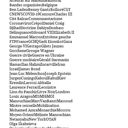
Attentat Bir Hakeim
Balmoral
Bandes organisées
Belgique
Ben Laden
Benny Gantz
Bolloré
CGT
CNEWS
COVID-19
Censure
Charles III
Cité Balzac
Communautarisme
Coronavirus
Crépol
Daniel Craig
Djihad
Doctrine Dahiya
Donbass
Délinquance
Edouard VIII
Elizabeth II
Emmanuel Macron
Extrême gauche
FTP
France
GCHQ
Gadi Eizenkot
Gaza
George VI
Gestapo
Gilets Jaunes
Gorchene
Groupe Wagner
Guerre civile
Guerre en Ukraine
Guerre nucléaire
Gérald Darmanin
Hamas
Ilan Halimi
Incarville
Iran
Israël
James Bond
Jean-Luc Mélenchon
Joseph Epstein
JurgenCunings
Kaboul
Kabul
Kiev
Kremlin
Larossi Abballa
Laurence Ferrari
Lecointre
Lion du Panshir
Livre Noir
Londres
Louis Aragon
MI5
MI6
MOI
Manouchian
MarcVanRanst
Massoud
Misère sexuelle
Mobilisation
Mohamed Amra
Monarchie
Moscou
Moyen-Orient
Mélinée Manouchian
Netanyahu
New York
OTAN
Olga Skabeïeva