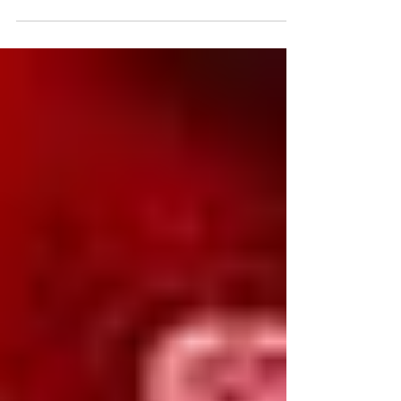
ami Alain Destexhe, comme tête de liste à
la...