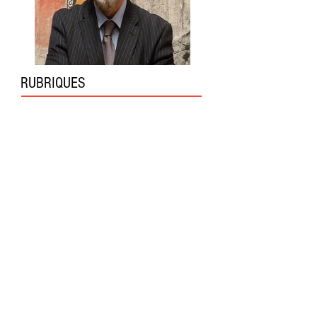
RUBRIQUES
Actualité
(141)
141 posts
Activités
(0)
0 post
Médias
(3)
3 posts
Mes livres
(1)
1 post
Mes lectures/visionnages
(17)
17 posts
Mes passions
(14)
14 posts
Mon activité politique
(2)
2 posts
Société
(53)
53 posts
Terrorisme
(58)
58 posts
Islamisme
(39)
39 posts
Sécurité
(48)
48 posts
Justice
(15)
15 posts