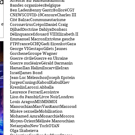
 de
Attentat Bir Hakeim
Balmoral
Bandes organisées
Belgique
Ben Laden
Benny Gantz
Bolloré
CGT
CNEWS
COVID-19
Censure
Charles III
Cité Balzac
Communautarisme
 et
Coronavirus
Crépol
Daniel Craig
Djihad
Doctrine Dahiya
Donbass
Délinquance
Edouard VIII
Elizabeth II
Emmanuel Macron
Extrême gauche
FTP
France
GCHQ
Gadi Eizenkot
Gaza
George VI
Gestapo
Gilets Jaunes
Gorchene
Groupe Wagner
Guerre civile
Guerre en Ukraine
Guerre nucléaire
Gérald Darmanin
Hamas
Ilan Halimi
Incarville
Iran
Israël
James Bond
Jean-Luc Mélenchon
Joseph Epstein
JurgenCunings
Kaboul
Kabul
Kiev
Kremlin
Larossi Abballa
Laurence Ferrari
Lecointre
Lion du Panshir
Livre Noir
Londres
Louis Aragon
MI5
MI6
MOI
Manouchian
MarcVanRanst
Massoud
Misère sexuelle
Mobilisation
Mohamed Amra
Monarchie
Moscou
Moyen-Orient
Mélinée Manouchian
Netanyahu
New York
OTAN
Olga Skabeïeva