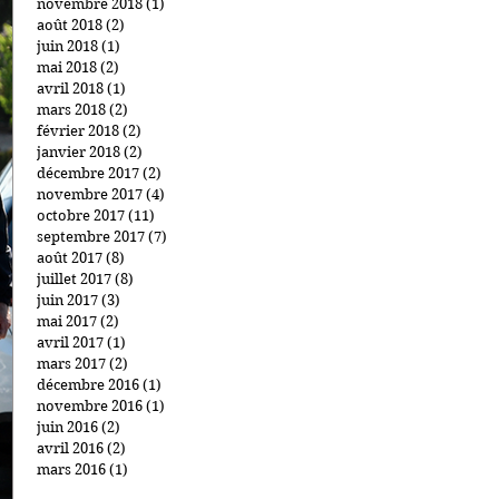
novembre 2018
(1)
1 post
août 2018
(2)
2 posts
juin 2018
(1)
1 post
mai 2018
(2)
2 posts
avril 2018
(1)
1 post
mars 2018
(2)
2 posts
février 2018
(2)
2 posts
janvier 2018
(2)
2 posts
décembre 2017
(2)
2 posts
novembre 2017
(4)
4 posts
octobre 2017
(11)
11 posts
septembre 2017
(7)
7 posts
août 2017
(8)
8 posts
juillet 2017
(8)
8 posts
juin 2017
(3)
3 posts
mai 2017
(2)
2 posts
avril 2017
(1)
1 post
mars 2017
(2)
2 posts
décembre 2016
(1)
1 post
novembre 2016
(1)
1 post
juin 2016
(2)
2 posts
avril 2016
(2)
2 posts
mars 2016
(1)
1 post