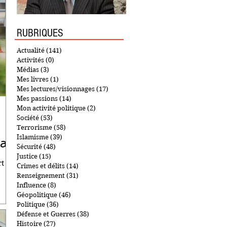
RUBRIQUES
Actualité
(141)
141 posts
Activités
(0)
0 post
Médias
(3)
3 posts
Mes livres
(1)
1 post
Mes lectures/visionnages
(17)
17 posts
Mes passions
(14)
14 posts
Mon activité politique
(2)
2 posts
Société
(53)
53 posts
Terrorisme
(58)
58 posts
Islamisme
(39)
39 posts
tat
Sécurité
(48)
48 posts
Justice
(15)
15 posts
rt de
Crimes et délits
(14)
14 posts
Renseignement
(31)
31 posts
Influence
(8)
8 posts
Géopolitique
(46)
46 posts
Politique
(36)
36 posts
Défense et Guerres
(38)
38 posts
Histoire
(27)
27 posts