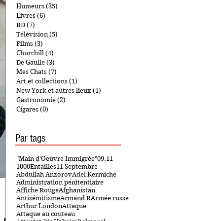
Humeurs
(35)
35 posts
Livres
(6)
6 posts
BD
(7)
7 posts
Télévision
(5)
5 posts
Films
(3)
3 posts
Churchill
(4)
4 posts
De Gaulle
(3)
3 posts
Mes Chats
(7)
7 posts
Art et collections
(1)
1 post
New York et autres lieux
(1)
1 post
Gastronomie
(2)
2 posts
Cigares
(0)
0 post
Par tags
"Main d'Oeuvre Immigrée"
09.11
1000Entailles
11 Septembre
Abdullah Anzorov
Adel Kermiche
Administration pénitentiaire
Affiche Rouge
Afghanistan
Antisémitisme
Armand R
Armée russe
Arthur London
Attaque
Attaque au couteau