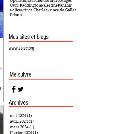
OpérationGardiendesMurs
Otages
Ours Paddington
Palestine
Panshir
Police
Prince Charles
Prince de Galles
Prison
Mes sites et blogs
www.esisc.org
 il
Me suivre
e que
Archives
mai 2024
(1)
1 post
avril 2024
(1)
1 post
mars 2024
(1)
1 post
février 2024
(1)
1 post