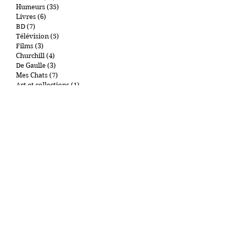
Défense et Guerres
(38)
38 posts
Histoire
(27)
27 posts
Humeurs
(35)
35 posts
Livres
(6)
6 posts
BD
(7)
7 posts
Télévision
(5)
5 posts
Films
(3)
3 posts
Churchill
(4)
4 posts
De Gaulle
(3)
3 posts
Mes Chats
(7)
7 posts
Art et collections
(1)
1 post
New York et autres lieux
(1)
1 post
Gastronomie
(2)
2 posts
Cigares
(0)
0 post
Par tags
"Main d'Oeuvre Immigrée"
09.11
1000Entailles
11 Septembre
Abdullah Anzorov
Adel Kermiche
Administration pénitentiaire
Affiche Rouge
Afghanistan
Antisémitisme
Armand R
Armée russe
Arthur London
Attaque
Attaque au couteau
Attentat Bir Hakeim
Balmoral
Bandes organisées
Belgique
Ben Laden