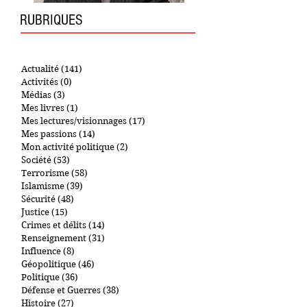
RUBRIQUES
Actualité
(141)
141 posts
Activités
(0)
0 post
Médias
(3)
3 posts
Mes livres
(1)
1 post
Mes lectures/visionnages
(17)
17 posts
Mes passions
(14)
14 posts
Mon activité politique
(2)
2 posts
Société
(53)
53 posts
Terrorisme
(58)
58 posts
Islamisme
(39)
39 posts
Sécurité
(48)
48 posts
Justice
(15)
15 posts
Crimes et délits
(14)
14 posts
Renseignement
(31)
31 posts
Influence
(8)
8 posts
Géopolitique
(46)
46 posts
Politique
(36)
36 posts