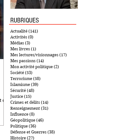
RUBRIQUES
Actualité
(141)
141 posts
Activités
(0)
0 post
Médias
(3)
3 posts
Mes livres
(1)
1 post
Mes lectures/visionnages
(17)
17 posts
Mes passions
(14)
14 posts
Mon activité politique
(2)
2 posts
Société
(53)
53 posts
Terrorisme
(58)
58 posts
Islamisme
(39)
39 posts
Sécurité
(48)
48 posts
Justice
(15)
15 posts
t de
Crimes et délits
(14)
14 posts
Renseignement
(31)
31 posts
Influence
(8)
8 posts
Géopolitique
(46)
46 posts
Politique
(36)
36 posts
Défense et Guerres
(38)
38 posts
Histoire
(27)
27 posts