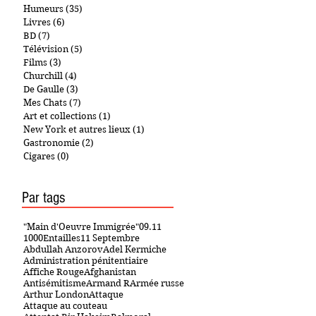
Humeurs
(35)
35 posts
Livres
(6)
6 posts
BD
(7)
7 posts
Télévision
(5)
5 posts
Films
(3)
3 posts
Churchill
(4)
4 posts
De Gaulle
(3)
3 posts
Mes Chats
(7)
7 posts
Art et collections
(1)
1 post
New York et autres lieux
(1)
1 post
Gastronomie
(2)
2 posts
Cigares
(0)
0 post
Par tags
"Main d'Oeuvre Immigrée"
09.11
1000Entailles
11 Septembre
Abdullah Anzorov
Adel Kermiche
Administration pénitentiaire
Affiche Rouge
Afghanistan
Antisémitisme
Armand R
Armée russe
Arthur London
Attaque
Attaque au couteau