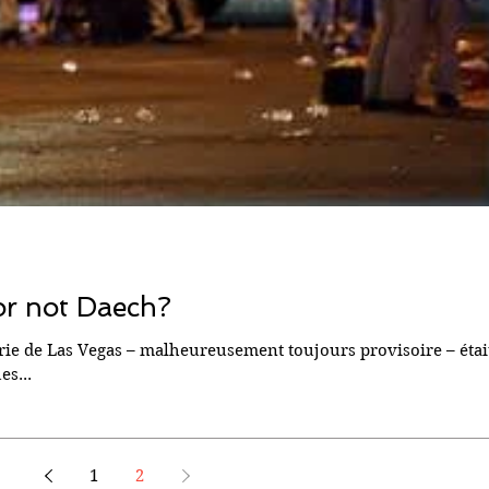
or not Daech?
uerie de Las Vegas – malheureusement toujours provisoire – étai
es...
1
2