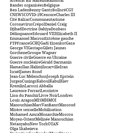
Attentat Bir Hakeim
Balmoral
Bandes organisées
Belgique
Ben Laden
Benny Gantz
Bolloré
CGT
CNEWS
COVID-19
Censure
Charles III
Cité Balzac
Communautarisme
Coronavirus
Crépol
Daniel Craig
Djihad
Doctrine Dahiya
Donbass
Délinquance
Edouard VIII
Elizabeth II
Emmanuel Macron
Extrême gauche
FTP
France
GCHQ
Gadi Eizenkot
Gaza
George VI
Gestapo
Gilets Jaunes
Gorchene
Groupe Wagner
Guerre civile
Guerre en Ukraine
Guerre nucléaire
Gérald Darmanin
Hamas
Ilan Halimi
Incarville
Iran
Israël
James Bond
Jean-Luc Mélenchon
Joseph Epstein
JurgenCunings
Kaboul
Kabul
Kiev
Kremlin
Larossi Abballa
Laurence Ferrari
Lecointre
Lion du Panshir
Livre Noir
Londres
Louis Aragon
MI5
MI6
MOI
Manouchian
MarcVanRanst
Massoud
Misère sexuelle
Mobilisation
Mohamed Amra
Monarchie
Moscou
Moyen-Orient
Mélinée Manouchian
Netanyahu
New York
OTAN
Olga Skabeïeva