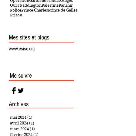
OpérationGardiendesMurs
Otages
Ours Paddington
Palestine
Panshir
Police
Prince Charles
Prince de Galles
Prison
Mes sites et blogs
www.esisc.org
Me suivre
Archives
mai 2024
(1)
1 post
avril 2024
(1)
1 post
mars 2024
(1)
1 post
février 2024
(1)
1 post