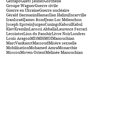
Emmanuel Macron
Extrême gauche
FTP
France
GCHQ
Gadi Eizenkot
Gaza
George VI
Gestapo
Gilets Jaunes
Gorchene
Groupe Wagner
Guerre civile
Guerre en Ukraine
Guerre nucléaire
Gérald Darmanin
Hamas
Ilan Halimi
Incarville
Iran
Israël
James Bond
Jean-Luc Mélenchon
Joseph Epstein
JurgenCunings
Kaboul
Kabul
Kiev
Kremlin
Larossi Abballa
Laurence Ferrari
Lecointre
Lion du Panshir
Livre Noir
Londres
Louis Aragon
MI5
MI6
MOI
Manouchian
MarcVanRanst
Massoud
Misère sexuelle
Mobilisation
Mohamed Amra
Monarchie
Moscou
Moyen-Orient
Mélinée Manouchian
Netanyahu
New York
OTAN
Olga Skabeïeva
OpérationGardiendesMurs
Otages
Ours Paddington
Palestine
Panshir
Police
Prince Charles
Prince de Galles
Prison
Mes sites et blogs
Me suivre
www.esisc.org