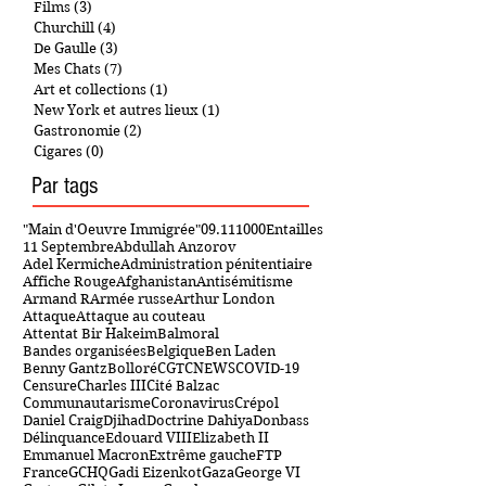
BD
(7)
7 posts
Télévision
(5)
5 posts
Films
(3)
3 posts
Churchill
(4)
4 posts
De Gaulle
(3)
3 posts
Mes Chats
(7)
7 posts
Art et collections
(1)
1 post
New York et autres lieux
(1)
1 post
Gastronomie
(2)
2 posts
Cigares
(0)
0 post
Par tags
"Main d'Oeuvre Immigrée"
09.11
1000Entailles
11 Septembre
Abdullah Anzorov
Adel Kermiche
Administration pénitentiaire
Affiche Rouge
Afghanistan
Antisémitisme
Armand R
Armée russe
Arthur London
Attaque
Attaque au couteau
Attentat Bir Hakeim
Balmoral
Bandes organisées
Belgique
Ben Laden
Benny Gantz
Bolloré
CGT
CNEWS
COVID-19
Censure
Charles III
Cité Balzac
Communautarisme
Coronavirus
Crépol
Daniel Craig
Djihad
Doctrine Dahiya
Donbass
Délinquance
Edouard VIII
Elizabeth II