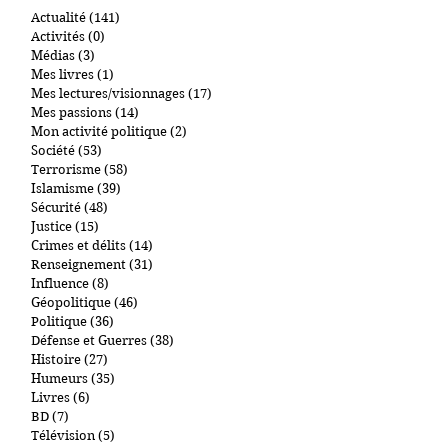
Actualité
(141)
141 posts
Activités
(0)
0 post
Médias
(3)
3 posts
Mes livres
(1)
1 post
Mes lectures/visionnages
(17)
17 posts
Mes passions
(14)
14 posts
Mon activité politique
(2)
2 posts
Société
(53)
53 posts
Terrorisme
(58)
58 posts
Islamisme
(39)
39 posts
Sécurité
(48)
48 posts
Justice
(15)
15 posts
Crimes et délits
(14)
14 posts
Renseignement
(31)
31 posts
Influence
(8)
8 posts
Géopolitique
(46)
46 posts
Politique
(36)
36 posts
Défense et Guerres
(38)
38 posts
Histoire
(27)
27 posts
Humeurs
(35)
35 posts
Livres
(6)
6 posts