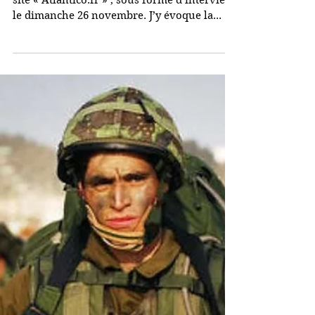
28 nov. 2023
Crépol : Une violence de
plus en plus déchainée
nous entraîne-t-elle vers
la guerre civile ?
Ce texte a été publié originellement par le
site « Atlantico.fr » , sous forme d’interview,
le dimanche 26 novembre. J’y évoque la...