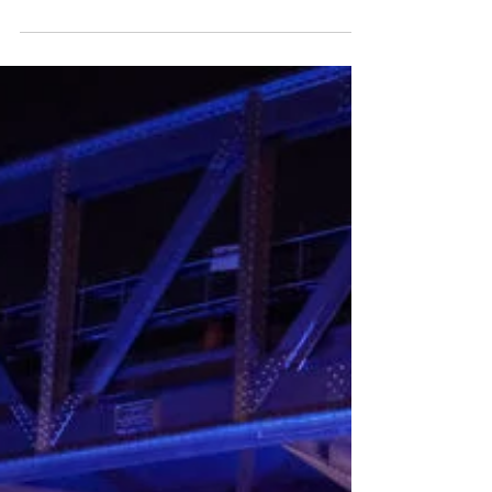
Lettre à Missak et Mélinée
Manouchian
SARAH MEYSSONNIER / REUTERS Bonsoir
Missak, Tu me permettras de te tutoyer. J’ai
grandi élevé par ma mère dans l’amour de
la France et de...